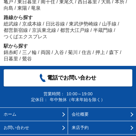
亀戸
/
東日暮里
/
南千住
/
東尾久
/
西日暮里
/
大島
/
本所
/
向島
/
東陽
/
竜泉
路線から探す
総武線
/
京成本線
/
日比谷線
/
東武伊勢崎線
/
山手線
/
都営新宿線
/
京浜東北線
/
都営大江戸線
/
半蔵門線
/
つくばエクスプレス
駅から探す
錦糸町
/
三ノ輪
/
両国
/
入谷
/
菊川
/
住吉
/
押上
/
森下
/
日暮里
/
鶯谷
電話でお問い合わせ
営業時間：
10:00～19:00
定休日：
年中無休（年末年始を除く）
ホーム
会社概要
お問い合わせ
来店予約