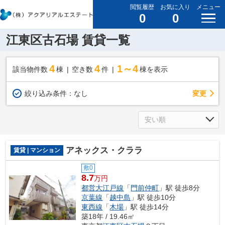
閲覧履歴
お気に入り
メニュー
0
0
江東区古石場 賃貸一覧
4
4
1～4
該当物件数
棟
空き数
件
棟を表示
変更
絞り込み条件：
なし
アネックス・クララ
賃貸 | マンション
敷0
8.7
万円
都営大江戸線
「
門前仲町
」駅 徒歩8分
京葉線
「
越中島
」駅 徒歩10分
東西線
「
木場
」駅 徒歩14分
築18年 / 19.46㎡