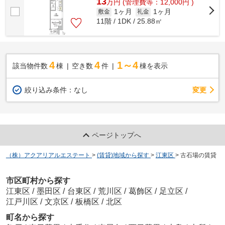
13
万
円
(管理費等：12,000円 )
1ヶ月
1ヶ月
敷金
礼金
11階 / 1DK / 25.88㎡
4
4
1～4
該当物件数
棟
空き数
件
棟を表示
変更
絞り込み条件：
なし
ページトップへ
（株）アクアリアルエステート
>
(賃貸)地域から探す
>
江東区
>
古石場の賃貸
市区町村から探す
江東区
/
墨田区
/
台東区
/
荒川区
/
葛飾区
/
足立区
/
江戸川区
/
文京区
/
板橋区
/
北区
町名から探す