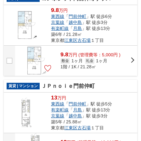
9.8
万円
東西線
「
門前仲町
」駅 徒歩6分
京葉線
「
越中島
」駅 徒歩3分
有楽町線
「
月島
」駅 徒歩13分
築6年 / 21.28㎡
東京都
江東区
古石場
１丁目
9.8
万
円
(管理費等：5,000円 )
1ヶ月
1ヶ月
敷金
礼金
1階 / 1K / 21.28㎡
ＪＰｎｏｉｅ門前仲町
賃貸 | マンション
13
万円
東西線
「
門前仲町
」駅 徒歩5分
有楽町線
「
月島
」駅 徒歩13分
京葉線
「
越中島
」駅 徒歩3分
築5年 / 25.88㎡
東京都
江東区
古石場
１丁目