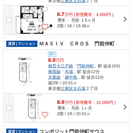
東京都
江東区
古石場
２丁目
8.7
万
円
(管理費等：4,000円 )
1.5ヶ月
敷金
-
礼金
2階 / 1K / 19.46㎡
ＭＡＸＩＶ ＣＲＯＳ 門前仲町
賃貸 | マンション
敷0
8.9
万円
都営大江戸線
「
門前仲町
」駅 徒歩10分
東西線
「
木場
」駅 徒歩12分
京葉線
「
越中島
」駅 徒歩12分
築2年 / 20.01㎡
東京都
江東区
古石場
２丁目
8.9
万
円
(管理費等：10,000円 )
1ヶ月
敷金
-
礼金
2階 / 1R / 20.01㎡
コンポジット門前仲町サウス
賃貸 | マンション