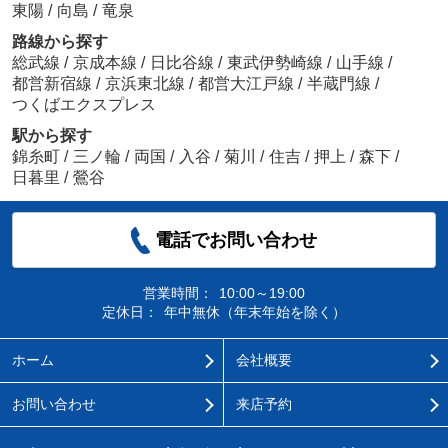
東陽
/
向島
/
竜泉
路線から探す
総武線
/
京成本線
/
日比谷線
/
東武伊勢崎線
/
山手線
/
都営新宿線
/
京浜東北線
/
都営大江戸線
/
半蔵門線
/
つくばエクスプレス
駅から探す
錦糸町
/
三ノ輪
/
両国
/
入谷
/
菊川
/
住吉
/
押上
/
森下
/
日暮里
/
鶯谷
電話でお問い合わせ
営業時間：
10:00～19:00
定休日：
年中無休（年末年始を除く）
ホーム
会社概要
お問い合わせ
来店予約