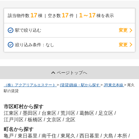
17
17
1～17
該当物件数
棟
空き数
件
棟を表示
駅で絞り込む
変更
変更
絞り込み条件：
なし
ページトップへ
（株）アクアリアルエステート
>
(賃貸)路線・駅から探す
>
JR東北本線
>
尾久
駅の賃貸
市区町村から探す
江東区
/
墨田区
/
台東区
/
荒川区
/
葛飾区
/
足立区
/
江戸川区
/
板橋区
/
文京区
/
北区
町名から探す
亀戸
/
東日暮里
/
南千住
/
東尾久
/
西日暮里
/
大島
/
本所
/