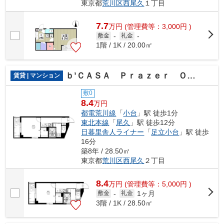
東京都
荒川区
西尾久
１丁目
7.7
万
円
(管理費等：3,000円 )
敷金
-
礼金
-
1階 / 1K / 20.00㎡
ｂ’ＣＡＳＡ Ｐｒａｚｅｒ Ｏｄａｉ
賃貸 | マンション
敷0
8.4
万円
都電荒川線
「
小台
」駅 徒歩1分
東北本線
「
尾久
」駅 徒歩12分
日暮里舎人ライナー
「
足立小台
」駅 徒歩
16分
築8年 / 28.50㎡
東京都
荒川区
西尾久
２丁目
8.4
万
円
(管理費等：5,000円 )
1ヶ月
敷金
-
礼金
3階 / 1K / 28.50㎡