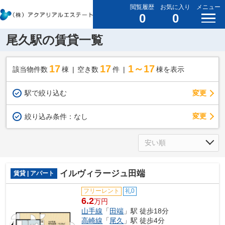
閲覧履歴
お気に入り
メニュー
0
0
尾久駅の賃貸一覧
17
17
1～17
該当物件数
棟
空き数
件
棟を表示
駅で絞り込む
変更
変更
絞り込み条件：
なし
イルヴィラージュ田端
賃貸 | アパート
フリーレント
礼0
6.2
万円
山手線
「
田端
」駅 徒歩18分
高崎線
「
尾久
」駅 徒歩4分