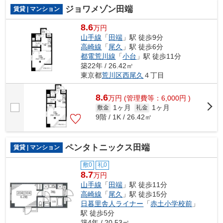
ジョワメゾン田端
賃貸 | マンション
8.6
万円
山手線
「
田端
」駅 徒歩9分
高崎線
「
尾久
」駅 徒歩6分
都電荒川線
「
小台
」駅 徒歩11分
築22年 / 26.42㎡
東京都
荒川区
西尾久
４丁目
8.6
万
円
(管理費等：6,000円 )
1ヶ月
1ヶ月
敷金
礼金
9階 / 1K / 26.42㎡
ペンタトニックス田端
賃貸 | マンション
敷0
礼0
8.7
万円
山手線
「
田端
」駅 徒歩11分
高崎線
「
尾久
」駅 徒歩15分
日暮里舎人ライナー
「
赤土小学校前
」
駅 徒歩5分
築4年 / 20.53㎡