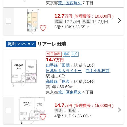
東京都
荒川区
西尾久
７丁目
12.7
万
円
(管理費等：10,000円 )
12.7万円
12.7万円
敷金
礼金
6階 / 1DK / 25.55㎡
リアーレ田端
賃貸 | マンション
仲手無料
敷0
礼0
14.7
万円
山手線
「
田端
」駅 徒歩10分
日暮里舎人ライナー
「
赤土小学校前
」
駅 徒歩6分
高崎線
「
尾久
」駅 徒歩14分
築1年 / 36.60㎡
東京都
荒川区
東尾久
４丁目
14.7
万
円
(管理費等：15,000円 )
敷金
-
礼金
-
4階 / 1LDK / 36.60㎡