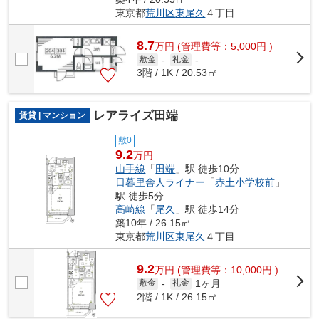
東京都
荒川区
東尾久
４丁目
8.7
万
円
(管理費等：5,000円 )
敷金
-
礼金
-
3階 / 1K / 20.53㎡
レアライズ田端
賃貸 | マンション
敷0
9.2
万円
山手線
「
田端
」駅 徒歩10分
日暮里舎人ライナー
「
赤土小学校前
」
駅 徒歩5分
高崎線
「
尾久
」駅 徒歩14分
築10年 / 26.15㎡
東京都
荒川区
東尾久
４丁目
9.2
万
円
(管理費等：10,000円 )
1ヶ月
敷金
-
礼金
2階 / 1K / 26.15㎡