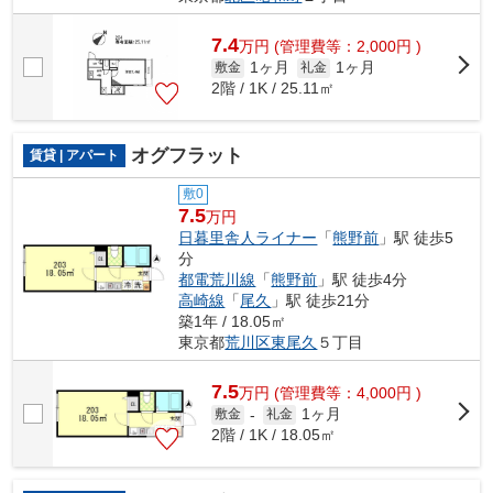
7.4
万
円
(管理費等：2,000円 )
1ヶ月
1ヶ月
敷金
礼金
2階 / 1K / 25.11㎡
オグフラット
賃貸 | アパート
敷0
7.5
万円
日暮里舎人ライナー
「
熊野前
」駅 徒歩5
分
都電荒川線
「
熊野前
」駅 徒歩4分
高崎線
「
尾久
」駅 徒歩21分
築1年 / 18.05㎡
東京都
荒川区
東尾久
５丁目
7.5
万
円
(管理費等：4,000円 )
1ヶ月
敷金
-
礼金
2階 / 1K / 18.05㎡