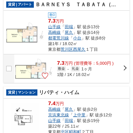
ＢＡＲＮＥＹＳ ＴＡＢＡＴＡ（バーニーズ田端）
賃貸 | アパート
敷0
7.3
万円
山手線
「
田端
」駅 徒歩13分
高崎線
「
尾久
」駅 徒歩14分
都電荒川線
「
小台
」駅 徒歩8分
築1年 / 18.02㎡
東京都
荒川区
西尾久
１丁目
7.3
万
円
(管理費等：5,000円 )
1ヶ月
敷金
-
礼金
1階 / 1K / 18.02㎡
リバティ・ハイム
賃貸 | マンション
7.4
万円
高崎線
「
尾久
」駅 徒歩2分
京浜東北線
「
上中里
」駅 徒歩12分
山手線
「
田端
」駅 徒歩19分
築22年 / 25.11㎡
東京都
北区
昭和町
２丁目