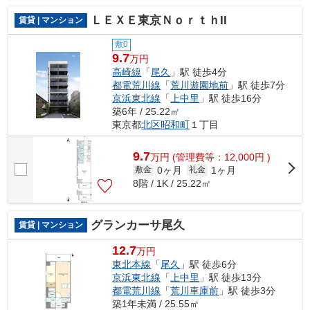
ＬＥＸＥ東京ＮｏｒｔｈII
賃貸 | マンション
敷0
9.7
万円
高崎線
「
尾久
」駅 徒歩4分
都電荒川線
「
荒川遊園地前
」駅 徒歩7分
京浜東北線
「
上中里
」駅 徒歩16分
築6年 / 25.22㎡
東京都
北区
昭和町
１丁目
9.7
万
円
(管理費等：12,000円 )
0ヶ月
1ヶ月
敷金
礼金
8階 / 1K / 25.22㎡
グランカーサ尾久
賃貸 | マンション
12.7
万円
東北本線
「
尾久
」駅 徒歩6分
京浜東北線
「
上中里
」駅 徒歩13分
都電荒川線
「
荒川車庫前
」駅 徒歩3分
築1年未満 / 25.55㎡