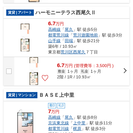
ハーモニーテラス西尾久Ⅱ
賃貸 | アパート
6.7
万円
高崎線
「
尾久
」駅 徒歩5分
都電荒川線
「
荒川遊園地前
」駅 徒歩3分
山手線
「
田端
」駅 徒歩21分
築6年 / 10.93㎡
東京都
荒川区
西尾久
７丁目
6.7
万
円
(管理費等：3,500円 )
1ヶ月
1ヶ月
敷金
礼金
2階 / 1R / 10.93㎡
ＢＡＳＥ上中里
賃貸 | マンション
敷0
礼0
7
万円
高崎線
「
尾久
」駅 徒歩8分
京浜東北線
「
上中里
」駅 徒歩11分
都電荒川線
「
梶原
」駅 徒歩3分