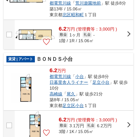
都電荒川線
「
荒川遊園地前
」駅 徒歩8分
築13年 / 15.06㎡
東京都
北区
昭和町
１丁目
6.2
万
円
(管理費等：3,000円 )
1ヶ月
敷金
礼金
-
1階 / 1R / 15.06㎡
ＢＯＮＤＳ小台
賃貸 | アパート
6.2
万円
都電荒川線
「
小台
」駅 徒歩8分
日暮里舎人ライナー
「
足立小台
」駅 徒歩
10分
高崎線
「
尾久
」駅 徒歩21分
築8年 / 15.05㎡
東京都
足立区
小台
１丁目
6.2
万
円
(管理費等：3,000円 )
3.1万円
6.2万円
敷金
礼金
3階 / 1K / 15.05㎡