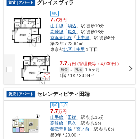
グレイスヴィラ
賃貸 | アパート
敷0
7.7
万円
山手線
「
駒込
」駅 徒歩10分
高崎線
「
尾久
」駅 徒歩16分
京浜東北線
「
上中里
」駅 徒歩8分
築23年 / 23.84㎡
東京都
北区
上中里
１丁目
7.7
万
円
(管理費等：4,000円 )
1.5ヶ月
敷金
-
礼金
1階 / 1K / 23.84㎡
セレンディピティ田端
賃貸 | アパート
敷0
礼0
7.7
万円
山手線
「
田端
」駅 徒歩15分
高崎線
「
尾久
」駅 徒歩9分
都電荒川線
「
宮ノ前
」駅 徒歩8分
築9年 / 20.00㎡