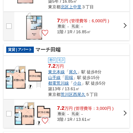
築5年 / 16.85㎡
東京都
北区
上中里
３丁目
7
万
円
(管理費等：6,000円 )
敷金
-
礼金
-
1階 / 1R / 16.85㎡
マーチ田端
賃貸 | アパート
敷0
礼0
7.2
万円
東北本線
「
尾久
」駅 徒歩8分
山手線
「
田端
」駅 徒歩15分
都電荒川線
「
小台
」駅 徒歩5分
築13年 / 13.61㎡
東京都
荒川区
西尾久
５丁目
7.2
万
円
(管理費等：3,000円 )
敷金
-
礼金
-
3階 / 1R / 13.61㎡