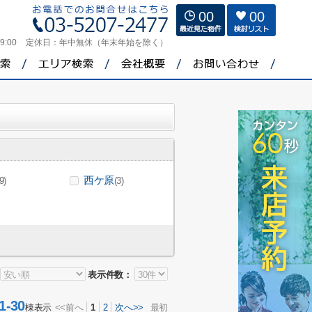
00
00
9:00
定休日：
年中無休（年末年始を除く）
西ケ原
9)
(3)
表示件数：
-30
棟表示
<<前へ
1
2
次へ>>
最初