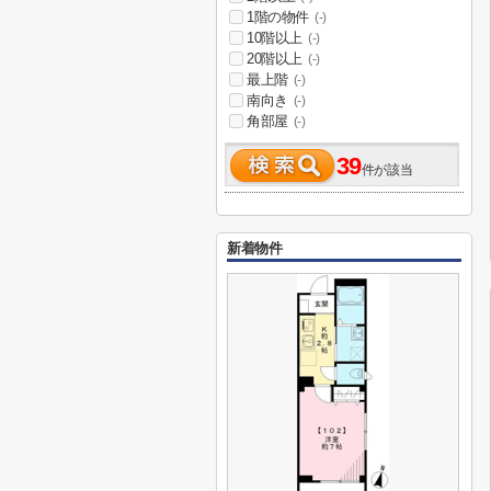
1階の物件
(-)
10階以上
(-)
20階以上
(-)
最上階
(-)
南向き
(-)
角部屋
(-)
39
件が該当
新着物件