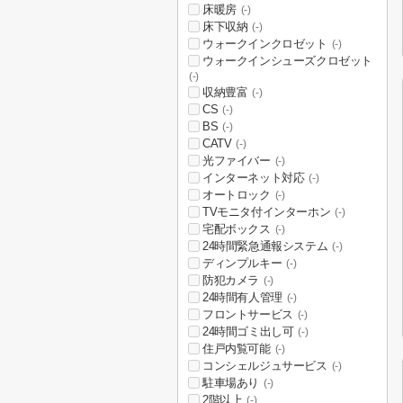
床暖房
(-)
床下収納
(-)
ウォークインクロゼット
(-)
ウォークインシューズクロゼット
(-)
収納豊富
(-)
CS
(-)
BS
(-)
CATV
(-)
光ファイバー
(-)
インターネット対応
(-)
オートロック
(-)
TVモニタ付インターホン
(-)
宅配ボックス
(-)
24時間緊急通報システム
(-)
ディンプルキー
(-)
防犯カメラ
(-)
24時間有人管理
(-)
フロントサービス
(-)
24時間ゴミ出し可
(-)
住戸内覧可能
(-)
コンシェルジュサービス
(-)
駐車場あり
(-)
2階以上
(-)