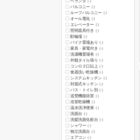
ベランダ
(-)
バルコニー
(-)
ルーフバルコニー
(-)
オール電化
(-)
エレベーター
(-)
照明器具付き
(-)
駐輪場
(-)
バイク置場あり
(-)
家具・家電付き
(-)
洗濯機置場有
(-)
外観タイル張り
(-)
コンロ２口以上
(-)
食器洗い乾燥機
(-)
システムキッチン
(-)
対面式キッチン
(-)
バス・トイレ別
(-)
追焚機能浴室
(-)
浴室乾燥機
(-)
温水洗浄便座
(-)
洗面台
(-)
洗髪洗面化粧台
(-)
シャワー
(-)
独立洗面台
(-)
エアコン
(-)