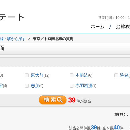
営業時間：
10:00～1
路線・駅から探す
>
東京メトロ南北線の賃貸
面
東大前
本駒込
駒込
(8)
(12)
(6)
(
谷
志茂
赤羽岩淵
(4)
(9)
(7)
39
件が該当
並び順：
39
40
1
該当公開件数
棟 空き数
件