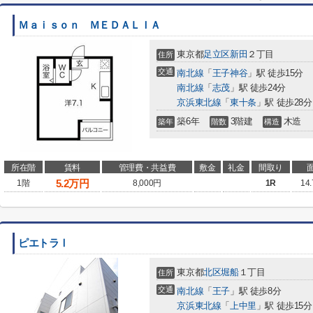
Ｍａｉｓｏｎ ＭＥＤＡＬＩＡ
東京都
足立区
新田
２丁目
住所
交通
南北線
「
王子神谷
」駅 徒歩15分
南北線
「
志茂
」駅 徒歩24分
京浜東北線
「
東十条
」駅 徒歩28分
築6年
3階建
木造
築年
階数
構造
所在階
賃料
管理費・共益費
敷金
礼金
間取り
5.2
万円
1階
8,000円
1R
14
ピエトラⅠ
東京都
北区
堀船
１丁目
住所
交通
南北線
「
王子
」駅 徒歩8分
京浜東北線
「
上中里
」駅 徒歩15分