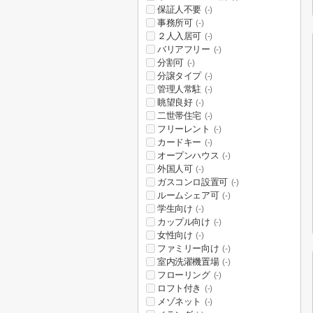
保証人不要
(-)
事務所可
(-)
２人入居可
(-)
バリアフリー
(-)
分割可
(-)
分譲タイプ
(-)
管理人常駐
(-)
眺望良好
(-)
二世帯住宅
(-)
フリーレント
(-)
カードキー
(-)
オープンハウス
(-)
外国人可
(-)
ガスコンロ設置可
(-)
ルームシェア可
(-)
学生向け
(-)
カップル向け
(-)
女性向け
(-)
ファミリー向け
(-)
室内洗濯機置場
(-)
フローリング
(-)
ロフト付き
(-)
メゾネット
(-)