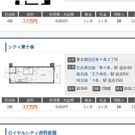
所在階
賃料
管理費・共益費
敷金
礼金
間取り
7.7
万円
4階
8,000円
1ヶ月
1ヶ月
1R
2
シティ東十条
東京都
北区
東十条
３丁目
住所
交通
京浜東北線
「
東十条
」駅 徒歩4分
南北線
「
王子神谷
」駅 徒歩9分
埼京線
「
十条
」駅 徒歩15分
築35年
7階建
鉄筋
築年
階数
構造
所在階
賃料
管理費・共益費
敷金
礼金
間取り
7.7
万円
2階
9,000円
1ヶ月
2ヶ月
1K
1
ロイヤルシティ赤羽岩淵