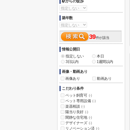
駅からの徒歩
築年数
39
件が該当
情報公開日
指定しない
本日
3日以内
1週間以内
画像・動画あり
画像あり
動画あり
こだわり条件
ペット飼育可
(-)
ペット専用設備
(-)
楽器相談
(-)
陽当り良好
(-)
閑静な住宅地
(-)
デザイナーズ
(-)
リノベーション済
(-)