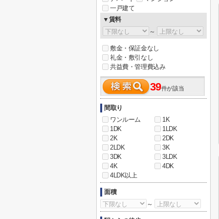
一戸建て
▼賃料
～
敷金・保証金なし
礼金・敷引なし
共益費・管理費込み
39
件が該当
間取り
ワンルーム
1K
1DK
1LDK
2K
2DK
2LDK
3K
3DK
3LDK
4K
4DK
4LDK以上
面積
～