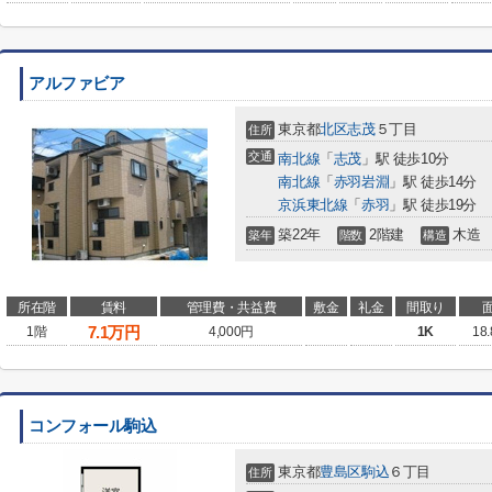
アルファビア
東京都
北区
志茂
５丁目
住所
交通
南北線
「
志茂
」駅 徒歩10分
南北線
「
赤羽岩淵
」駅 徒歩14分
京浜東北線
「
赤羽
」駅 徒歩19分
築22年
2階建
木造
築年
階数
構造
所在階
賃料
管理費・共益費
敷金
礼金
間取り
7.1
万円
1階
4,000円
1K
18
コンフォール駒込
東京都
豊島区
駒込
６丁目
住所