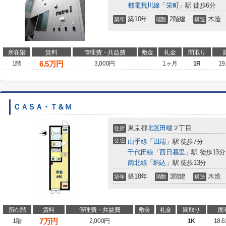
都電荒川線
「
栄町
」駅 徒歩6分
築10年
2階建
木造
築年
階数
構造
所在階
賃料
管理費・共益費
敷金
礼金
間取り
6.5
万円
1階
3,000円
1ヶ月
1R
19
ＣＡＳＡ・Ｔ＆Ｍ
東京都
北区
田端
２丁目
住所
交通
山手線
「
田端
」駅 徒歩7分
千代田線
「
西日暮里
」駅 徒歩13分
南北線
「
駒込
」駅 徒歩13分
築18年
3階建
木造
築年
階数
構造
所在階
賃料
管理費・共益費
敷金
礼金
間取り
面
7
万円
1階
2,000円
1K
18.