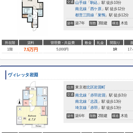
交通
山手線
「
駒込
」駅 徒歩10分
南北線
「
西ケ原
」駅 徒歩12分
都営三田線
「
巣鴨
」駅 徒歩12分
築7年
3階建
木造
築年
階数
構造
所在階
賃料
管理費・共益費
敷金
礼金
間取り
7.5
万円
1階
5,000円
1R
17
ヴィレッタ岩淵
東京都
北区
岩淵町
住所
交通
南北線
「
赤羽岩淵
」駅 徒歩3分
南北線
「
志茂
」駅 徒歩13分
埼京線
「
赤羽
」駅 徒歩13分
築6年
2階建
木造
築年
階数
構造