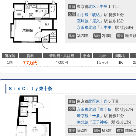
東京都
北区
上中里
１丁目
住所
交通
山手線
「
駒込
」駅 徒歩10分
高崎線
「
尾久
」駅 徒歩16分
京浜東北線
「
上中里
」駅 徒歩8分
築23年
2階建
軽量
築年
階数
構造
所在階
賃料
管理費・共益費
敷金
礼金
間取り
7.7
万円
1階
4,000円
1.5ヶ月
1K
2
ＳｉｎＣｉｔｙ東十条
東京都
北区
東十条
５丁目
住所
交通
京浜東北線
「
東十条
」駅 徒歩7分
埼京線
「
十条
」駅 徒歩12分
南北線
「
王子神谷
」駅 徒歩13分
築20年
6階建
鉄筋
築年
階数
構造