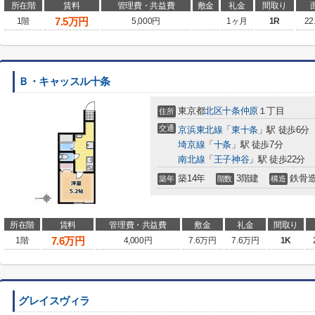
所在階
賃料
管理費・共益費
敷金
礼金
間取り
7.5
万円
1階
5,000円
1ヶ月
1R
22
Ｂ・キャッスル十条
東京都
北区
十条仲原
１丁目
住所
交通
京浜東北線
「
東十条
」駅 徒歩6分
埼京線
「
十条
」駅 徒歩7分
南北線
「
王子神谷
」駅 徒歩22分
築14年
3階建
鉄骨
築年
階数
構造
所在階
賃料
管理費・共益費
敷金
礼金
間取り
7.6
万円
1階
4,000円
7.6万円
7.6万円
1K
グレイスヴィラ