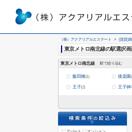
（株）アクアリアルエステート
>
(賃貸)
東京メトロ南北線の駅選択画
東京メトロ南北線
駅で絞り込む
飯田橋
後楽園
(1)
王子
王子神
(2)
アパート
マンション