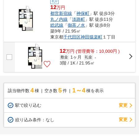
礼0
12
万円
都営新宿線
「
神保町
」駅 徒歩3分
丸ノ内線
「
淡路町
」駅 徒歩11分
総武線
「
御茶ノ水
」駅 徒歩8分
築9年 / 21.95㎡
東京都
千代田区
神田猿楽町
１丁目
12
万
円
(管理費等：10,000円 )
1ヶ月
敷金
礼金
-
3階 / 1K / 21.95㎡
4
5
1～4
該当物件数
棟
空き数
件
棟を表示
駅で絞り込む
変更
変更
絞り込み条件：
なし