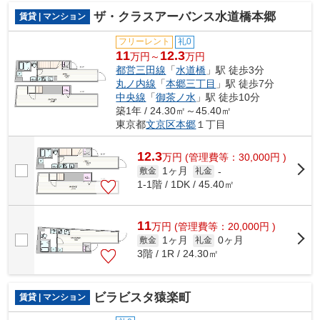
ザ・クラスアーバンス水道橋本郷
賃貸 | マンション
フリーレント
礼0
11
12.3
万円～
万円
都営三田線
「
水道橋
」駅 徒歩3分
丸ノ内線
「
本郷三丁目
」駅 徒歩7分
中央線
「
御茶ノ水
」駅 徒歩10分
築1年 / 24.30㎡～45.40㎡
東京都
文京区
本郷
１丁目
12.3
万
円
(管理費等：30,000円 )
1ヶ月
敷金
礼金
-
1-1階 / 1DK / 45.40㎡
11
万
円
(管理費等：20,000円 )
1ヶ月
0ヶ月
敷金
礼金
3階 / 1R / 24.30㎡
ビラビスタ猿楽町
賃貸 | マンション