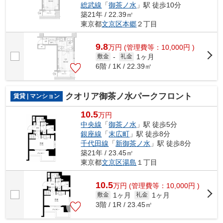
総武線
「
御茶ノ水
」駅 徒歩10分
築21年 / 22.39㎡
東京都
文京区
本郷
２丁目
9.8
万
円
(管理費等：10,000円 )
1ヶ月
敷金
-
礼金
6階 / 1K / 22.39㎡
クオリア御茶ノ水パークフロント
賃貸 | マンション
10.5
万円
中央線
「
御茶ノ水
」駅 徒歩5分
銀座線
「
末広町
」駅 徒歩8分
千代田線
「
新御茶ノ水
」駅 徒歩8分
築21年 / 23.45㎡
東京都
文京区
湯島
１丁目
10.5
万
円
(管理費等：10,000円 )
1ヶ月
1ヶ月
敷金
礼金
3階 / 1R / 23.45㎡