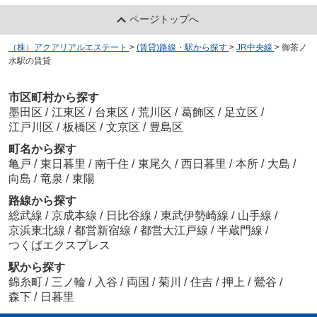
ページトップへ
（株）アクアリアルエステート
>
(賃貸)路線・駅から探す
>
JR中央線
>
御茶ノ
水駅の賃貸
市区町村から探す
墨田区
/
江東区
/
台東区
/
荒川区
/
葛飾区
/
足立区
/
江戸川区
/
板橋区
/
文京区
/
豊島区
町名から探す
亀戸
/
東日暮里
/
南千住
/
東尾久
/
西日暮里
/
本所
/
大島
/
向島
/
竜泉
/
東陽
路線から探す
総武線
/
京成本線
/
日比谷線
/
東武伊勢崎線
/
山手線
/
京浜東北線
/
都営新宿線
/
都営大江戸線
/
半蔵門線
/
つくばエクスプレス
駅から探す
錦糸町
/
三ノ輪
/
入谷
/
両国
/
菊川
/
住吉
/
押上
/
鶯谷
/
森下
/
日暮里