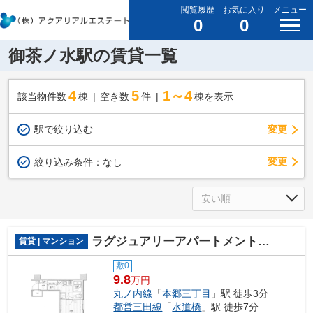
閲覧履歴
お気に入り
メニュー
0
0
御茶ノ水駅の賃貸一覧
4
5
1～4
該当物件数
棟
空き数
件
棟を表示
駅で絞り込む
変更
変更
絞り込み条件：
なし
ラグジュアリーアパートメント本郷
賃貸 | マンション
敷0
9.8
万円
丸ノ内線
「
本郷三丁目
」駅 徒歩3分
都営三田線
「
水道橋
」駅 徒歩7分