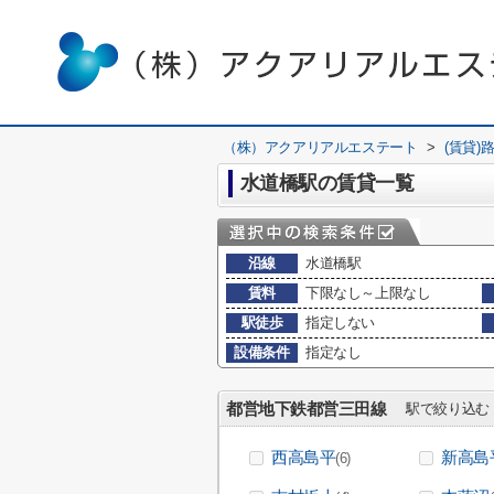
（株）アクアリアルエステート
>
(賃貸)
水道橋駅の賃貸一覧
沿線
水道橋駅
賃料
下限なし～上限なし
駅徒歩
指定しない
設備条件
指定なし
都営地下鉄都営三田線
駅で絞り込む
西高島平
新高島
(6)