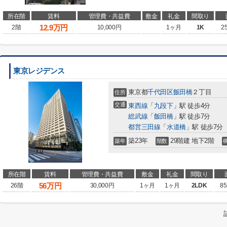
所在階
賃料
管理費・共益費
敷金
礼金
間取り
12.9
万円
2階
10,000円
1ヶ月
1K
2
東京レジデンス
東京都
千代田区
飯田橋
２丁目
住所
交通
東西線
「
九段下
」駅 徒歩4分
総武線
「
飯田橋
」駅 徒歩7分
都営三田線
「
水道橋
」駅 徒歩7分
築23年
29階建 地下2階
築年
階数
所在階
賃料
管理費・共益費
敷金
礼金
間取り
56
万円
26階
30,000円
1ヶ月
1ヶ月
2LDK
85