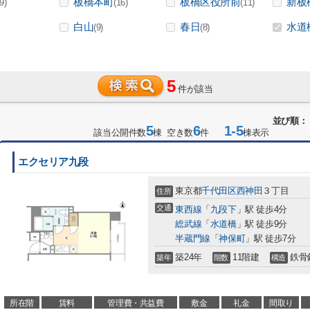
板橋本町
板橋区役所前
新板
(9)
(16)
(11)
白山
春日
水道
(9)
(8)
5
件が該当
並び順：
5
6
1-5
該当公開件数
棟 空き数
件
棟表示
エクセリア九段
東京都
千代田区
西神田
３丁目
住所
交通
東西線
「
九段下
」駅 徒歩4分
総武線
「
水道橋
」駅 徒歩9分
半蔵門線
「
神保町
」駅 徒歩7分
築24年
11階建
鉄骨
築年
階数
構造
所在階
賃料
管理費・共益費
敷金
礼金
間取り