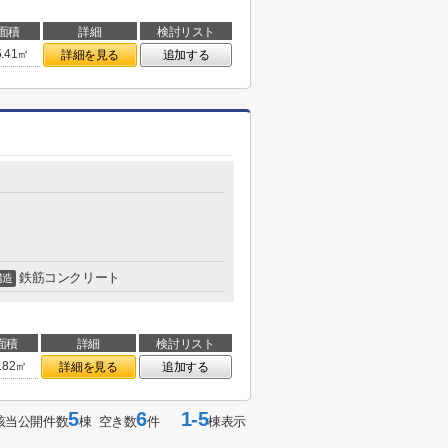
面積
詳細
検討リスト
5.41㎡
詳細を見る
追加する
鉄筋コンクリート
構造
面積
詳細
検討リスト
.82㎡
詳細を見る
追加する
5
6
1-5
該当公開件数
棟 空き数
件
棟表示