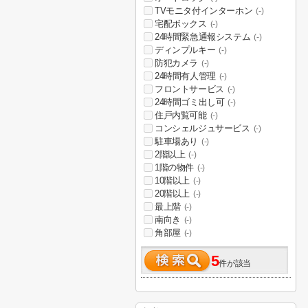
TVモニタ付インターホン
(-)
宅配ボックス
(-)
24時間緊急通報システム
(-)
ディンプルキー
(-)
防犯カメラ
(-)
24時間有人管理
(-)
フロントサービス
(-)
24時間ゴミ出し可
(-)
住戸内覧可能
(-)
コンシェルジュサービス
(-)
駐車場あり
(-)
2階以上
(-)
1階の物件
(-)
10階以上
(-)
20階以上
(-)
最上階
(-)
南向き
(-)
角部屋
(-)
5
件が該当