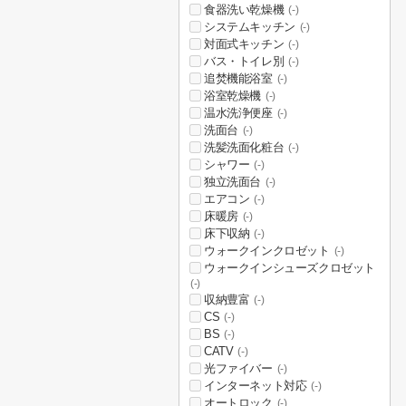
食器洗い乾燥機
(-)
システムキッチン
(-)
対面式キッチン
(-)
バス・トイレ別
(-)
追焚機能浴室
(-)
浴室乾燥機
(-)
温水洗浄便座
(-)
洗面台
(-)
洗髪洗面化粧台
(-)
シャワー
(-)
独立洗面台
(-)
エアコン
(-)
床暖房
(-)
床下収納
(-)
ウォークインクロゼット
(-)
ウォークインシューズクロゼット
(-)
収納豊富
(-)
CS
(-)
BS
(-)
CATV
(-)
光ファイバー
(-)
インターネット対応
(-)
オートロック
(-)