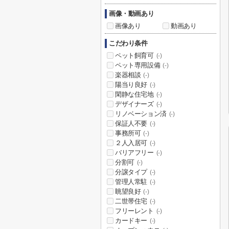
画像・動画あり
画像あり
動画あり
こだわり条件
ペット飼育可
(-)
ペット専用設備
(-)
楽器相談
(-)
陽当り良好
(-)
閑静な住宅地
(-)
デザイナーズ
(-)
リノベーション済
(-)
保証人不要
(-)
事務所可
(-)
２人入居可
(-)
バリアフリー
(-)
分割可
(-)
分譲タイプ
(-)
管理人常駐
(-)
眺望良好
(-)
二世帯住宅
(-)
フリーレント
(-)
カードキー
(-)