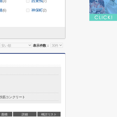
橋
西巣鴨
(3)
(7)
橋
神保町
(6)
(2)
表示件数：
鉄筋コンクリート
面積
詳細
検討リスト