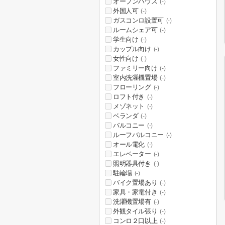
オープンハウス
(-)
外国人可
(-)
ガスコンロ設置可
(-)
ルームシェア可
(-)
学生向け
(-)
カップル向け
(-)
女性向け
(-)
ファミリー向け
(-)
室内洗濯機置場
(-)
フローリング
(-)
ロフト付き
(-)
メゾネット
(-)
ベランダ
(-)
バルコニー
(-)
ルーフバルコニー
(-)
オール電化
(-)
エレベーター
(-)
照明器具付き
(-)
駐輪場
(-)
バイク置場あり
(-)
家具・家電付き
(-)
洗濯機置場有
(-)
外観タイル張り
(-)
コンロ２口以上
(-)