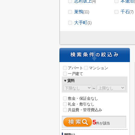
志村坂上
本蓮沼
(4)
巣鴨
千石
(11)
(7)
大手町
(1)
アパート
マンション
一戸建て
▼賃料
～
敷金・保証金なし
礼金・敷引なし
共益費・管理費込み
5
件が該当