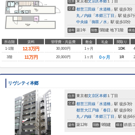
東京都
文京区
本郷
１丁目
住所
交通
都営三田線
「
水道橋
」駅 徒歩3分
丸ノ内線
「
本郷三丁目
」駅 徒歩7
中央線
「
御茶ノ水
」駅 徒歩10分
築1年
5階建 地下1階
築年
階数
構造
所在階
賃料
管理費・共益費
敷金
礼金
間取り
12.3
万円
1-1階
30,000円
1ヶ月
1DK
11
万円
0ヶ月
3階
20,000円
1ヶ月
1R
リヴシティ本郷
東京都
文京区
本郷
１丁目
住所
交通
都営三田線
「
水道橋
」駅 徒歩3分
都営大江戸線
「
春日
」駅 徒歩9分
丸ノ内線
「
本郷三丁目
」駅 徒歩6
築12年
9階建
鉄筋
築年
階数
構造