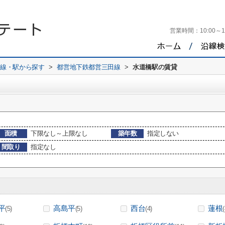
営業時間：
10:00～1
路線・駅から探す
>
都営地下鉄都営三田線
>
水道橋駅の賃貸
面積
下限なし～上限なし
築年数
指定しない
間取り
指定なし
平
高島平
西台
蓮根
(5)
(5)
(4)
(