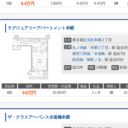
9.4
万円
5階
7,000円
9.4万円
9.4万円
1R
ラグジュアリーアパートメント本郷
東京都
文京区
本郷
２丁目
住所
交通
丸ノ内線
「
本郷三丁目
」駅 徒歩3
都営三田線
「
水道橋
」駅 徒歩7分
総武線
「
御茶ノ水
」駅 徒歩10分
築21年
10階建
鉄筋
築年
階数
構造
所在階
賃料
管理費・共益費
敷金
礼金
間取り
9.8
万円
6階
10,000円
1ヶ月
1K
22
ザ・クラスアーバンス水道橋本郷