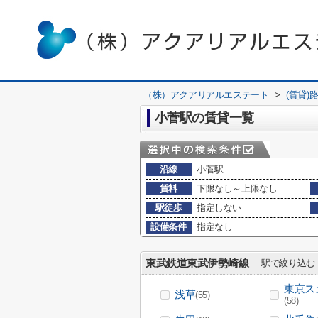
（株）アクアリアルエステート
>
(賃貸)
小菅駅の賃貸一覧
沿線
小菅駅
賃料
下限なし～上限なし
駅徒歩
指定しない
設備条件
指定なし
東武鉄道東武伊勢崎線
駅で絞り込む
東京ス
浅草
(55)
(58)