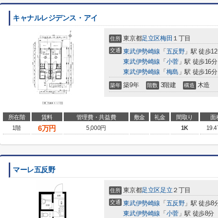
キャナルレジデンス・アイ
東京都
足立区
梅田
１丁目
住所
交通
東武伊勢崎線
「
五反野
」駅 徒歩1
東武伊勢崎線
「
小菅
」駅 徒歩16分
東武伊勢崎線
「
梅島
」駅 徒歩16分
築9年
3階建
木造
築年
階数
構造
所在階
賃料
管理費・共益費
敷金
礼金
間取り
面
6
万円
1階
5,000円
1K
19.
マーレ五反野
東京都
足立区
足立
２丁目
住所
交通
東武伊勢崎線
「
五反野
」駅 徒歩8
東武伊勢崎線
「
小菅
」駅 徒歩8分