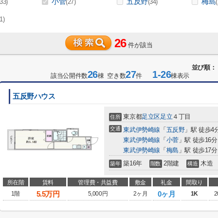
小菅
五反野
梅島
(33)
(27)
(34)
(1)
26
件が該当
並び順：
26
27
1-26
該当公開件数
棟 空き数
件
棟表示
五反野ハウス
東京都
足立区
足立
４丁目
住所
交通
東武伊勢崎線
「
五反野
」駅 徒歩4
東武伊勢崎線
「
小菅
」駅 徒歩16分
東武伊勢崎線
「
梅島
」駅 徒歩17分
築16年
2階建
木造
築年
階数
構造
所在階
賃料
管理費・共益費
敷金
礼金
間取り
5.5
万円
0ヶ月
1階
5,000円
2ヶ月
1K
2