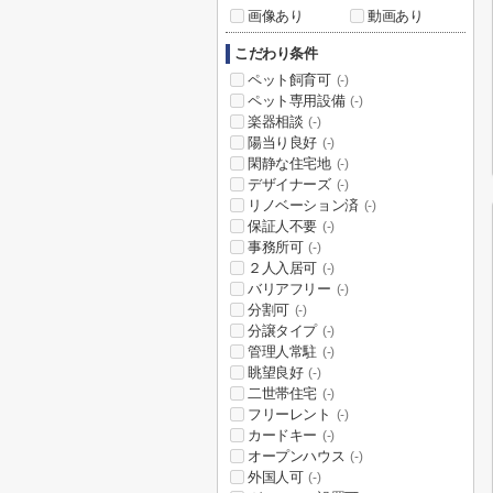
画像あり
動画あり
こだわり条件
ペット飼育可
(-)
ペット専用設備
(-)
楽器相談
(-)
陽当り良好
(-)
閑静な住宅地
(-)
デザイナーズ
(-)
リノベーション済
(-)
保証人不要
(-)
事務所可
(-)
２人入居可
(-)
バリアフリー
(-)
分割可
(-)
分譲タイプ
(-)
管理人常駐
(-)
眺望良好
(-)
二世帯住宅
(-)
フリーレント
(-)
カードキー
(-)
オープンハウス
(-)
外国人可
(-)