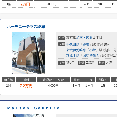
7
万円
1階
5,000円
1ヶ月
1K
15.
ハーモニーテラス綾瀬
東京都
足立区
綾瀬
１丁目
住所
交通
千代田線
「
綾瀬
」駅 徒歩10分
東武伊勢崎線
「
小菅
」駅 徒歩15分
京成本線
「
堀切菖蒲園
」駅 徒歩1
築8年
2階建
木造
築年
階数
構造
所在階
賃料
管理費・共益費
敷金
礼金
間取り
7.2
万円
2階
4,000円
1ヶ月
1ヶ月
1R
1
Ｍａｉｓｏｎ Ｓｏｕｒｉｒｅ