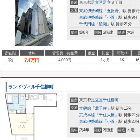
東京都
足立区
足立
３丁目
住所
交通
東武伊勢崎線
「
五反野
」駅 徒歩7
東武伊勢崎線
「
小菅
」駅 徒歩9分
千代田線
「
綾瀬
」駅 徒歩21分
築8年
2階建
木造
築年
階数
構造
所在階
賃料
管理費・共益費
敷金
礼金
間取り
7.4
万円
2階
4,000円
1ヶ月
1K
16
ランドヴィル千住柳町
東京都
足立区
千住柳町
住所
交通
常磐線
「
北千住
」駅 徒歩15分
京成本線
「
千住大橋
」駅 徒歩22分
東武伊勢崎線
「
小菅
」駅 徒歩28分
築4年
3階建
木造
築年
階数
構造