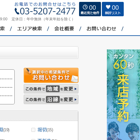
00
00
9:00
定休日：
年中無休（年末年始を除く）
淵
堀切
(19)
(15)