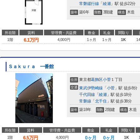
常磐緩行線
「
綾瀬
」駅 徒歩22分
築6年
3階建
木造
築年
階数
構造
所在階
賃料
管理費・共益費
敷金
礼金
間取り
6.1
万円
1階
4,000円
1ヶ月
1ヶ月
1K
1
Ｓａｋｕｒａ 一番館
東京都
葛飾区
小菅
１丁目
住所
交通
東武伊勢崎線
「
小菅
」駅 徒歩8分
千代田線
「
綾瀬
」駅 徒歩18分
常磐線
「
北千住
」駅 徒歩38分
築18年
2階建
木造
築年
階数
構造
所在階
賃料
管理費・共益費
敷金
礼金
間取り
6.5
万円
0ヶ月
0ヶ月
1階
4,000円
1K