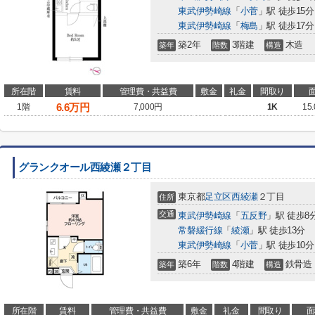
東武伊勢崎線
「
小菅
」駅 徒歩15分
東武伊勢崎線
「
梅島
」駅 徒歩17分
築2年
3階建
木造
築年
階数
構造
所在階
賃料
管理費・共益費
敷金
礼金
間取り
6.6
万円
1階
7,000円
1K
15
グランクオール西綾瀬２丁目
東京都
足立区
西綾瀬
２丁目
住所
交通
東武伊勢崎線
「
五反野
」駅 徒歩8
常磐緩行線
「
綾瀬
」駅 徒歩13分
東武伊勢崎線
「
小菅
」駅 徒歩10分
築6年
4階建
鉄骨造
築年
階数
構造
所在階
賃料
管理費・共益費
敷金
礼金
間取り
面