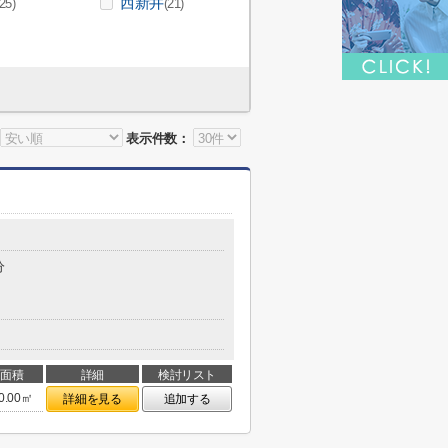
西新井
(25)
(21)
表示件数：
分
面積
詳細
検討リスト
0.00㎡
詳細を見る
追加する