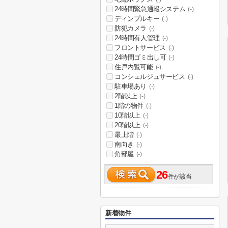
24時間緊急通報システム
(-)
ディンプルキー
(-)
防犯カメラ
(-)
24時間有人管理
(-)
フロントサービス
(-)
24時間ゴミ出し可
(-)
住戸内覧可能
(-)
コンシェルジュサービス
(-)
駐車場あり
(-)
2階以上
(-)
1階の物件
(-)
10階以上
(-)
20階以上
(-)
最上階
(-)
南向き
(-)
角部屋
(-)
26
件が該当
新着物件