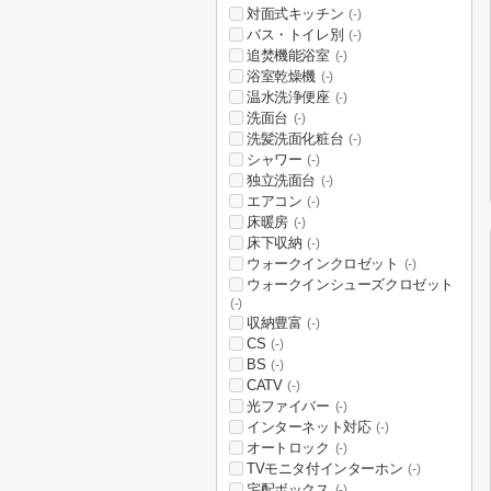
対面式キッチン
(-)
バス・トイレ別
(-)
追焚機能浴室
(-)
浴室乾燥機
(-)
温水洗浄便座
(-)
洗面台
(-)
洗髪洗面化粧台
(-)
シャワー
(-)
独立洗面台
(-)
エアコン
(-)
床暖房
(-)
床下収納
(-)
ウォークインクロゼット
(-)
ウォークインシューズクロゼット
(-)
収納豊富
(-)
CS
(-)
BS
(-)
CATV
(-)
光ファイバー
(-)
インターネット対応
(-)
オートロック
(-)
TVモニタ付インターホン
(-)
宅配ボックス
(-)