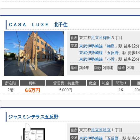
ＣＡＳＡ ＬＵＸＥ 北千住
東京都
足立区
梅田
３丁目
住所
交通
東武伊勢崎線
「
梅島
」駅 徒歩12分
東武伊勢崎線
「
五反野
」駅 徒歩1
東武伊勢崎線
「
小菅
」駅 徒歩23分
築4年
3階建
木造
築年
階数
構造
所在階
賃料
管理費・共益費
敷金
礼金
間取り
6.6
万円
2階
5,000円
1K
20
ジャスミンテラス五反野
東京都
足立区
足立
１丁目
住所
交通
東武伊勢崎線
「
五反野
」駅 徒歩6