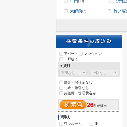
牛田
北千住
(19)
大師前
竹ノ塚
(7)
アパート
マンション
一戸建て
▼賃料
～
敷金・保証金なし
礼金・敷引なし
共益費・管理費込み
26
件が該当
間取り
ワンルーム
1K