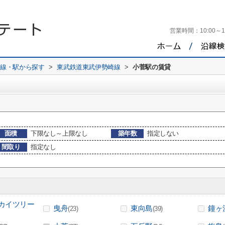
営業時間：
10:00～1
路線・駅から探す
>
東武鉄道東武伊勢崎線
>
小菅駅の賃貸
面積
下限なし～上限なし
築年数
指定しない
間取り
指定なし
カイツリー
曳舟
東向島
鐘ヶ
(23)
(39)