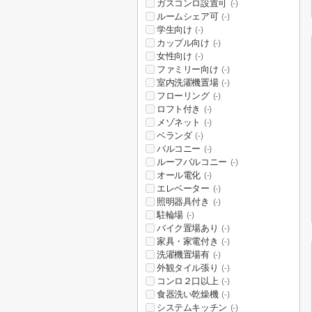
ガスコンロ設置可
(-)
ルームシェア可
(-)
学生向け
(-)
カップル向け
(-)
女性向け
(-)
ファミリー向け
(-)
室内洗濯機置場
(-)
フローリング
(-)
ロフト付き
(-)
メゾネット
(-)
ベランダ
(-)
バルコニー
(-)
ルーフバルコニー
(-)
オール電化
(-)
エレベーター
(-)
照明器具付き
(-)
駐輪場
(-)
バイク置場あり
(-)
家具・家電付き
(-)
洗濯機置場有
(-)
外観タイル張り
(-)
コンロ２口以上
(-)
食器洗い乾燥機
(-)
システムキッチン
(-)