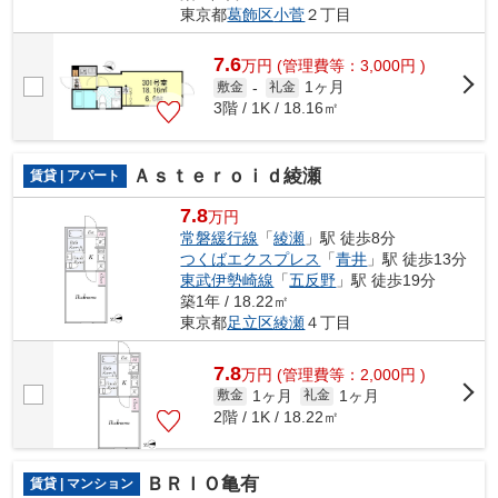
東京都
葛飾区
小菅
２丁目
7.6
万
円
(管理費等：3,000円 )
1ヶ月
敷金
-
礼金
3階 / 1K / 18.16㎡
Ａｓｔｅｒｏｉｄ綾瀬
賃貸 | アパート
7.8
万円
常磐緩行線
「
綾瀬
」駅 徒歩8分
つくばエクスプレス
「
青井
」駅 徒歩13分
東武伊勢崎線
「
五反野
」駅 徒歩19分
築1年 / 18.22㎡
東京都
足立区
綾瀬
４丁目
7.8
万
円
(管理費等：2,000円 )
1ヶ月
1ヶ月
敷金
礼金
2階 / 1K / 18.22㎡
ＢＲＩＯ亀有
賃貸 | マンション