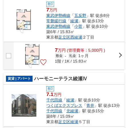
敷0
7
万円
東武伊勢崎線
「
五反野
」駅 徒歩8分
常磐緩行線
「
綾瀬
」駅 徒歩13分
東武伊勢崎線
「
小菅
」駅 徒歩10分
築6年 / 15.83㎡
東京都
足立区
西綾瀬
２丁目
7
万
円
(管理費等：5,000円 )
1ヶ月
敷金
-
礼金
1階 / 1K / 15.83㎡
ハーモニーテラス綾瀬Ⅳ
賃貸 | アパート
敷0
7.1
万円
千代田線
「
綾瀬
」駅 徒歩10分
つくばエクスプレス
「
青井
」駅 徒歩13分
千代田線
「
北綾瀬
」駅 徒歩15分
築8年 / 15.09㎡
東京都
足立区
綾瀬
５丁目