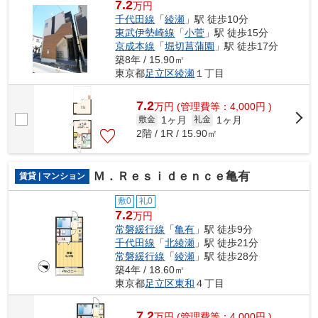
7.2
万円
千代田線
「
綾瀬
」駅 徒歩10分
東武伊勢崎線
「
小菅
」駅 徒歩15分
京成本線
「
堀切菖蒲園
」駅 徒歩17分
築8年 / 15.90㎡
東京都
足立区
綾瀬
１丁目
7.2
万
円
(管理費等：4,000円 )
1ヶ月
1ヶ月
敷金
礼金
2階 / 1R / 15.90㎡
Ｍ．Ｒｅｓｉｄｅｎｃｅ亀有
賃貸 | マンション
敷0
礼0
7.2
万円
常磐緩行線
「
亀有
」駅 徒歩9分
千代田線
「
北綾瀬
」駅 徒歩21分
常磐緩行線
「
綾瀬
」駅 徒歩28分
築4年 / 18.60㎡
東京都
足立区
東和
４丁目
7.2
万
円
(管理費等：4,000円 )