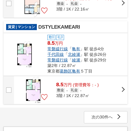
敷金
-
礼金
-
3階 / 1K / 22.16㎡
DSTYLEKAMEARI
賃貸 | マンション
敷0
礼0
8.5
万円
常磐緩行線
「
亀有
」駅 徒歩4分
千代田線
「
北綾瀬
」駅 徒歩26分
常磐緩行線
「
綾瀬
」駅 徒歩29分
築2年 / 22.87㎡
東京都
葛飾区
亀有
５丁目
8.5
万
円
(管理費等：- )
敷金
-
礼金
-
3階 / 1K / 22.87㎡
次の30件へ