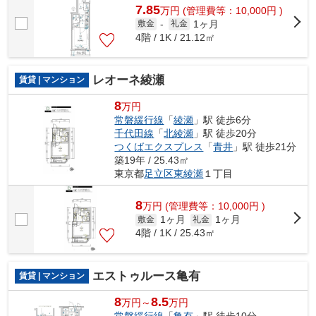
7.85
万
円
(管理費等：10,000円 )
1ヶ月
敷金
-
礼金
4階 / 1K / 21.12㎡
レオーネ綾瀬
賃貸 | マンション
8
万円
常磐緩行線
「
綾瀬
」駅 徒歩6分
千代田線
「
北綾瀬
」駅 徒歩20分
つくばエクスプレス
「
青井
」駅 徒歩21分
築19年 / 25.43㎡
東京都
足立区
東綾瀬
１丁目
8
万
円
(管理費等：10,000円 )
1ヶ月
1ヶ月
敷金
礼金
4階 / 1K / 25.43㎡
エストゥルース亀有
賃貸 | マンション
8
8.5
万円～
万円
常磐緩行線
「
亀有
」駅 徒歩10分