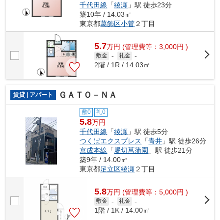
千代田線
「
綾瀬
」駅 徒歩23分
築10年 / 14.03㎡
東京都
葛飾区
小菅
２丁目
5.7
万
円
(管理費等：3,000円 )
敷金
-
礼金
-
2階 / 1R / 14.03㎡
ＧＡＴＯ－ＮＡ
賃貸 | アパート
敷0
礼0
5.8
万円
千代田線
「
綾瀬
」駅 徒歩5分
つくばエクスプレス
「
青井
」駅 徒歩26分
京成本線
「
堀切菖蒲園
」駅 徒歩21分
築9年 / 14.00㎡
東京都
足立区
綾瀬
２丁目
5.8
万
円
(管理費等：5,000円 )
敷金
-
礼金
-
1階 / 1K / 14.00㎡