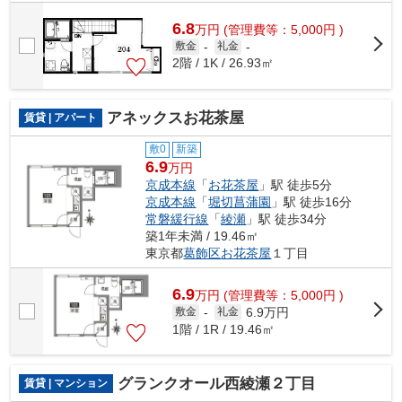
6.8
万
円
(管理費等：5,000円 )
敷金
-
礼金
-
2階 / 1K / 26.93㎡
アネックスお花茶屋
賃貸 | アパート
敷0
新築
6.9
万円
京成本線
「
お花茶屋
」駅 徒歩5分
京成本線
「
堀切菖蒲園
」駅 徒歩16分
常磐緩行線
「
綾瀬
」駅 徒歩34分
築1年未満 / 19.46㎡
東京都
葛飾区
お花茶屋
１丁目
6.9
万
円
(管理費等：5,000円 )
6.9万円
敷金
-
礼金
1階 / 1R / 19.46㎡
グランクオール西綾瀬２丁目
賃貸 | マンション