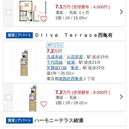
7.1
万
円
(管理費等：4,000円 )
1ヶ月
敷金
-
礼金
1階 / 1K / 15.09㎡
Ｏｌｉｖｅ Ｔｅｒｒａｃｅ西亀有
賃貸 | アパート
敷0
礼0
7.2
万円
京成本線
「
お花茶屋
」駅 徒歩15分
千代田線
「
綾瀬
」駅 徒歩21分
常磐緩行線
「
亀有
」駅 徒歩22分
築1年 / 26.02㎡
東京都
葛飾区
西亀有
１丁目
7.2
万
円
(管理費等：8,000円 )
敷金
-
礼金
-
1階 / 1R / 26.02㎡
ハーモニーテラス綾瀬
賃貸 | アパート