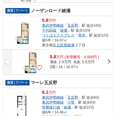
ノーザンロード綾瀬
賃貸 | アパート
5.8
万円
東武伊勢崎線
「
五反野
」駅 徒歩10分
千代田線
「
綾瀬
」駅 徒歩10分
つくばエクスプレス
「
青井
」駅 徒歩12分
築5年 / 16.07㎡
東京都
足立区
西綾瀬
３丁目
5.8
万
円
(管理費等：4,000円 )
2.9万円
5.8万円
敷金
礼金
2階 / 1K / 16.07㎡
マーレ五反野
賃貸 | アパート
6.1
万円
東武伊勢崎線
「
五反野
」駅 徒歩8分
東武伊勢崎線
「
小菅
」駅 徒歩8分
常磐緩行線
「
綾瀬
」駅 徒歩22分
築6年 / 14.46㎡