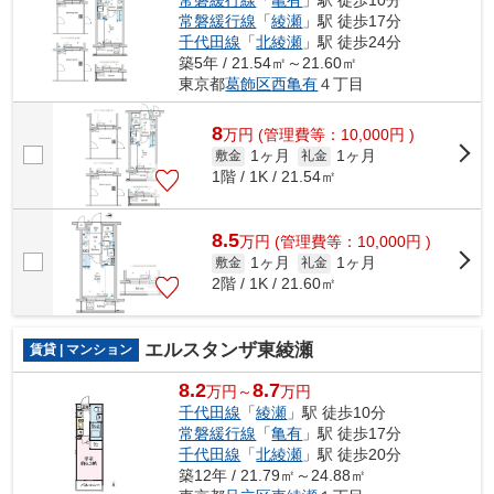
常磐緩行線
「
綾瀬
」駅 徒歩17分
千代田線
「
北綾瀬
」駅 徒歩24分
築5年 / 21.54㎡～21.60㎡
東京都
葛飾区
西亀有
４丁目
8
万
円
(管理費等：10,000円 )
1ヶ月
1ヶ月
敷金
礼金
1階 / 1K / 21.54㎡
8.5
万
円
(管理費等：10,000円 )
1ヶ月
1ヶ月
敷金
礼金
2階 / 1K / 21.60㎡
エルスタンザ東綾瀬
賃貸 | マンション
8.2
8.7
万円～
万円
千代田線
「
綾瀬
」駅 徒歩10分
常磐緩行線
「
亀有
」駅 徒歩17分
千代田線
「
北綾瀬
」駅 徒歩20分
築12年 / 21.79㎡～24.88㎡