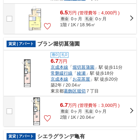
6.5
万
円
(管理費等：4,000円 )
0ヶ月
0ヶ月
敷金
礼金
1階 / 1K / 18.96㎡
ブラン堀切菖蒲園
賃貸 | アパート
敷0
礼0
6.7
万円
京成本線
「
堀切菖蒲園
」駅 徒歩11分
常磐緩行線
「
綾瀬
」駅 徒歩18分
京成本線
「
お花茶屋
」駅 徒歩20分
築2年 / 20.04㎡
東京都
葛飾区
堀切
７丁目
6.7
万
円
(管理費等：3,000円 )
0ヶ月
0ヶ月
敷金
礼金
2階 / 1K / 20.04㎡
シエラグランデ亀有
賃貸 | アパート