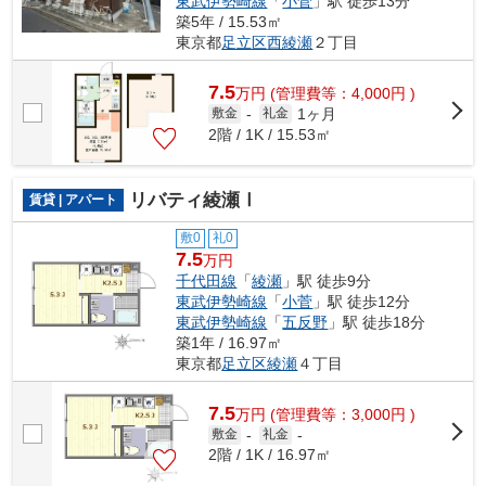
東武伊勢崎線
「
小菅
」駅 徒歩13分
築5年 / 15.53㎡
東京都
足立区
西綾瀬
２丁目
7.5
万
円
(管理費等：4,000円 )
1ヶ月
敷金
-
礼金
2階 / 1K / 15.53㎡
リバティ綾瀬Ⅰ
賃貸 | アパート
敷0
礼0
7.5
万円
千代田線
「
綾瀬
」駅 徒歩9分
東武伊勢崎線
「
小菅
」駅 徒歩12分
東武伊勢崎線
「
五反野
」駅 徒歩18分
築1年 / 16.97㎡
東京都
足立区
綾瀬
４丁目
7.5
万
円
(管理費等：3,000円 )
敷金
-
礼金
-
2階 / 1K / 16.97㎡