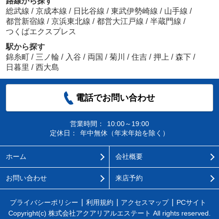
路線から探す
総武線
/
京成本線
/
日比谷線
/
東武伊勢崎線
/
山手線
/
都営新宿線
/
京浜東北線
/
都営大江戸線
/
半蔵門線
/
つくばエクスプレス
駅から探す
錦糸町
/
三ノ輪
/
入谷
/
両国
/
菊川
/
住吉
/
押上
/
森下
/
日暮里
/
西大島
電話でお問い合わせ
営業時間：
10:00～19:00
定休日：
年中無休（年末年始を除く）
ホーム
会社概要
お問い合わせ
来店予約
プライバシーポリシー
利用規約
アクセスマップ
PCサイト
Copyright(c) 株式会社アクアリアルエステート All rights reserved.