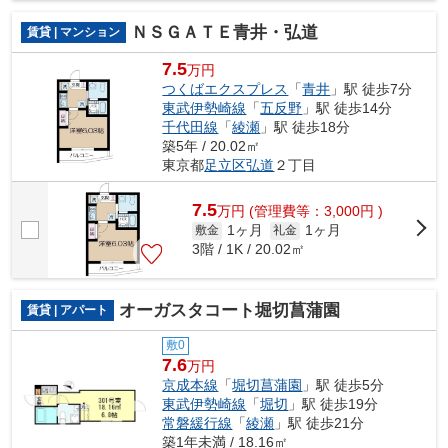
ＮＳＧＡＴＥ青井・弘道
賃貸 | マンション
7.5
万円
つくばエクスプレス
「
青井
」駅 徒歩7分
東武伊勢崎線
「
五反野
」駅 徒歩14分
千代田線
「
綾瀬
」駅 徒歩18分
築5年 / 20.02㎡
東京都
足立区
弘道
２丁目
7.5
万
円
(管理費等：3,000円 )
1ヶ月
1ヶ月
敷金
礼金
3階 / 1K / 20.02㎡
オーガスタコート堀切菖蒲園
賃貸 | アパート
敷0
7.6
万円
京成本線
「
堀切菖蒲園
」駅 徒歩5分
東武伊勢崎線
「
堀切
」駅 徒歩19分
常磐緩行線
「
綾瀬
」駅 徒歩21分
築1年未満 / 18.16㎡