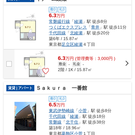
敷0
礼0
6.3
万円
常磐緩行線
「
綾瀬
」駅 徒歩8分
つくばエクスプレス
「
青井
」駅 徒歩11分
千代田線
「
北綾瀬
」駅 徒歩20分
築6年 / 15.87㎡
東京都
足立区
綾瀬
４丁目
6.3
万
円
(管理費等：3,000円 )
敷金
-
礼金
-
2階 / 1K / 15.87㎡
Ｓａｋｕｒａ 一番館
賃貸 | アパート
敷0
礼0
6.5
万円
東武伊勢崎線
「
小菅
」駅 徒歩8分
千代田線
「
綾瀬
」駅 徒歩18分
常磐線
「
北千住
」駅 徒歩38分
築18年 / 18.96㎡
東京都
葛飾区
小菅
１丁目