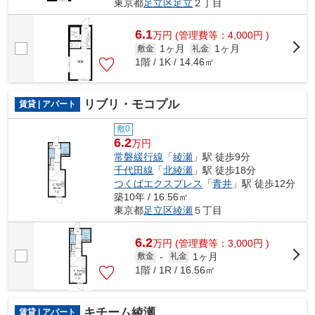
東京都
足立区
足立
２丁目
6.1
万
円
(管理費等：4,000円 )
1ヶ月
1ヶ月
敷金
礼金
1階 / 1K / 14.46㎡
リブリ・モコプル
賃貸 | アパート
敷0
6.2
万円
常磐緩行線
「
綾瀬
」駅 徒歩9分
千代田線
「
北綾瀬
」駅 徒歩18分
つくばエクスプレス
「
青井
」駅 徒歩12分
築10年 / 16.56㎡
東京都
足立区
綾瀬
５丁目
6.2
万
円
(管理費等：3,000円 )
1ヶ月
敷金
-
礼金
1階 / 1R / 16.56㎡
キチーム綾瀬
賃貸 | アパート