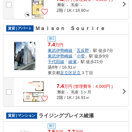
敷金
-
礼金
-
2階 / 1K / 18.60㎡
Ｍａｉｓｏｎ Ｓｏｕｒｉｒｅ
賃貸 | アパート
敷0
7.4
万円
東武伊勢崎線
「
五反野
」駅 徒歩7分
東武伊勢崎線
「
小菅
」駅 徒歩9分
千代田線
「
綾瀬
」駅 徒歩21分
築8年 / 16.91㎡
東京都
足立区
足立
３丁目
7.4
万
円
(管理費等：4,000円 )
1ヶ月
敷金
-
礼金
2階 / 1K / 16.91㎡
ライジングプレイス綾瀬
賃貸 | マンション
敷0
7.5
7.7
万円～
万円