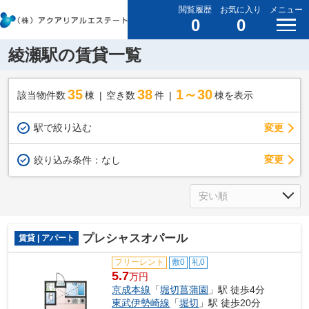
閲覧履歴
お気に入り
メニュー
0
0
綾瀬駅の賃貸一覧
35
38
1～30
該当物件数
棟
空き数
件
棟を表示
駅で絞り込む
変更
変更
絞り込み条件：
なし
プレシャスオパール
賃貸 | アパート
フリーレント
敷0
礼0
5.7
万円
京成本線
「
堀切菖蒲園
」駅 徒歩4分
東武伊勢崎線
「
堀切
」駅 徒歩20分