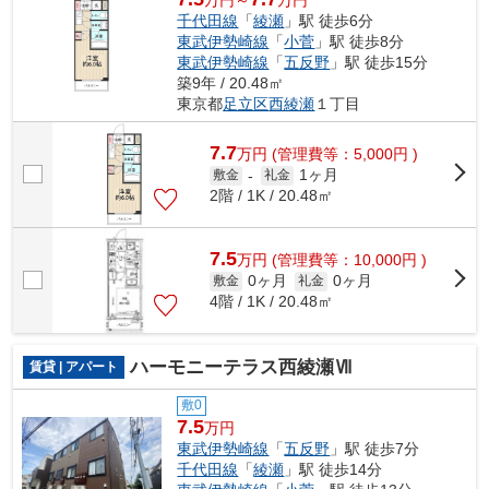
千代田線
「
綾瀬
」駅 徒歩6分
東武伊勢崎線
「
小菅
」駅 徒歩8分
東武伊勢崎線
「
五反野
」駅 徒歩15分
築9年 / 20.48㎡
東京都
足立区
西綾瀬
１丁目
7.7
万
円
(管理費等：5,000円 )
1ヶ月
敷金
-
礼金
2階 / 1K / 20.48㎡
7.5
万
円
(管理費等：10,000円 )
0ヶ月
0ヶ月
敷金
礼金
4階 / 1K / 20.48㎡
ハーモニーテラス西綾瀬Ⅶ
賃貸 | アパート
敷0
7.5
万円
東武伊勢崎線
「
五反野
」駅 徒歩7分
千代田線
「
綾瀬
」駅 徒歩14分