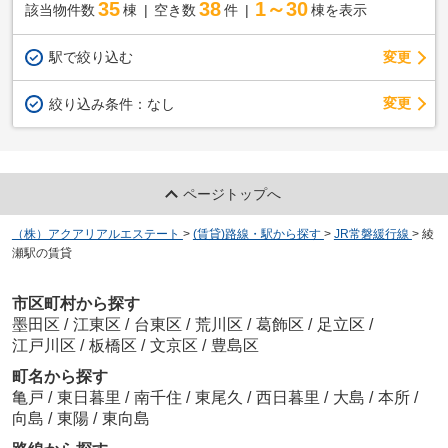
35
38
1～30
該当物件数
棟
空き数
件
棟を表示
駅で絞り込む
変更
変更
絞り込み条件：
なし
ページトップへ
（株）アクアリアルエステート
>
(賃貸)路線・駅から探す
>
JR常磐緩行線
>
綾
瀬駅の賃貸
市区町村から探す
墨田区
/
江東区
/
台東区
/
荒川区
/
葛飾区
/
足立区
/
江戸川区
/
板橋区
/
文京区
/
豊島区
町名から探す
亀戸
/
東日暮里
/
南千住
/
東尾久
/
西日暮里
/
大島
/
本所
/
向島
/
東陽
/
東向島