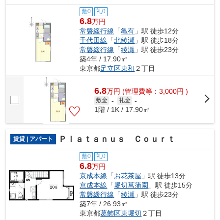
敷0
礼0
6.8
万円
常磐緩行線
「
亀有
」駅 徒歩12分
千代田線
「
北綾瀬
」駅 徒歩18分
常磐緩行線
「
綾瀬
」駅 徒歩23分
築4年 / 17.90㎡
東京都
足立区
東和
２丁目
6.8
万
円
(管理費等：3,000円 )
敷金
-
礼金
-
1階 / 1K / 17.90㎡
Ｐｌａｔａｎｕｓ Ｃｏｕｒｔ
賃貸 | アパート
敷0
礼0
6.8
万円
京成本線
「
お花茶屋
」駅 徒歩13分
京成本線
「
堀切菖蒲園
」駅 徒歩15分
常磐緩行線
「
綾瀬
」駅 徒歩23分
築7年 / 26.93㎡
東京都
葛飾区
東堀切
２丁目