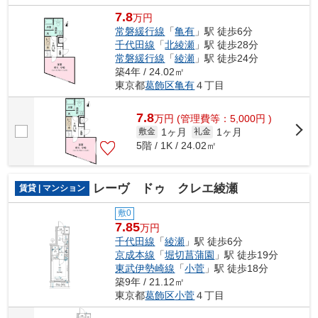
7.8
万円
常磐緩行線
「
亀有
」駅 徒歩6分
千代田線
「
北綾瀬
」駅 徒歩28分
常磐緩行線
「
綾瀬
」駅 徒歩24分
築4年 / 24.02㎡
東京都
葛飾区
亀有
４丁目
7.8
万
円
(管理費等：5,000円 )
1ヶ月
1ヶ月
敷金
礼金
5階 / 1K / 24.02㎡
レーヴ ドゥ クレエ綾瀬
賃貸 | マンション
敷0
7.85
万円
千代田線
「
綾瀬
」駅 徒歩6分
京成本線
「
堀切菖蒲園
」駅 徒歩19分
東武伊勢崎線
「
小菅
」駅 徒歩18分
築9年 / 21.12㎡
東京都
葛飾区
小菅
４丁目