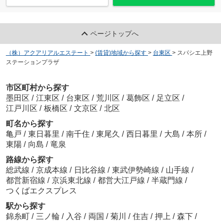
ページトップへ
（株）アクアリアルエステート
>
(賃貸)地域から探す
>
台東区
>
スパシエ上野
ステーションプラザ
市区町村から探す
墨田区
/
江東区
/
台東区
/
荒川区
/
葛飾区
/
足立区
/
江戸川区
/
板橋区
/
文京区
/
北区
町名から探す
亀戸
/
東日暮里
/
南千住
/
東尾久
/
西日暮里
/
大島
/
本所
/
東陽
/
向島
/
竜泉
路線から探す
総武線
/
京成本線
/
日比谷線
/
東武伊勢崎線
/
山手線
/
都営新宿線
/
京浜東北線
/
都営大江戸線
/
半蔵門線
/
つくばエクスプレス
駅から探す
錦糸町
/
三ノ輪
/
入谷
/
両国
/
菊川
/
住吉
/
押上
/
森下
/