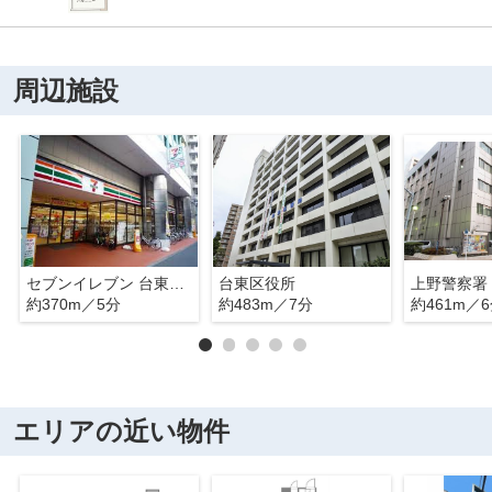
周辺施設
セブンイレブン 台東北上野1丁目店
台東区役所
上野警察署
約370m／5分
約483m／7分
約461m／
エリアの近い物件