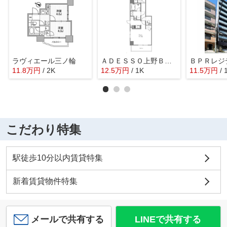
ラヴィエール三ノ輪
ＡＤＥＳＳＯ上野Ｂｅｌｌｅｚｚａ
ＢＰＲレジ
11.8
万
円
/ 2K
12.5
万
円
/ 1K
11.5
万
円
/ 
こだわり特集
駅徒歩10分以内賃貸特集
新着賃貸物件特集
メールで共有する
LINEで共有する