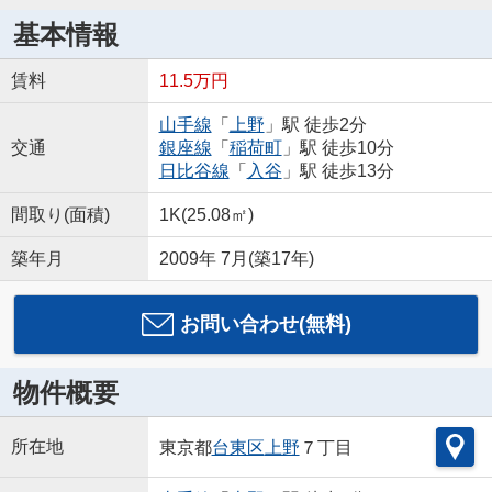
基本情報
賃料
11.5万円
山手線
「
上野
」駅 徒歩2分
交通
銀座線
「
稲荷町
」駅 徒歩10分
日比谷線
「
入谷
」駅 徒歩13分
間取り(面積)
1K(25.08㎡)
築年月
2009年 7月(築17年)
お問い合わせ(無料)
物件概要
所在地
東京都
台東区
上野
７丁目