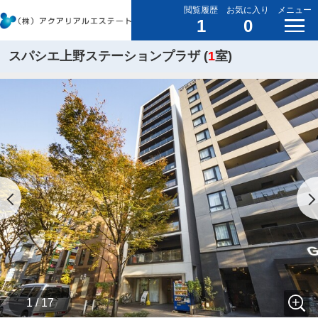
閲覧履歴
お気に入り
メニュー
1
0
スパシエ上野ステーションプラザ (
1
室)
1 / 17