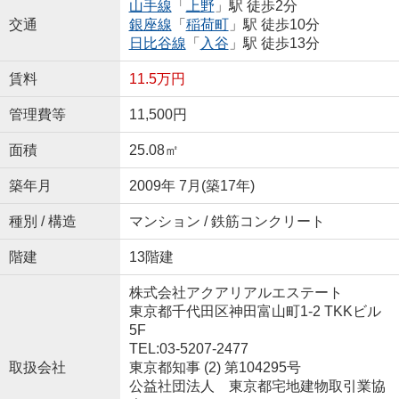
山手線
「
上野
」駅 徒歩2分
交通
銀座線
「
稲荷町
」駅 徒歩10分
日比谷線
「
入谷
」駅 徒歩13分
賃料
11.5万円
管理費等
11,500円
面積
25.08㎡
築年月
2009年 7月(築17年)
種別 / 構造
マンション / 鉄筋コンクリート
階建
13階建
株式会社アクアリアルエステート
東京都千代田区神田富山町1-2 TKKビル
5F
TEL:03-5207-2477
取扱会社
東京都知事 (2) 第104295号
公益社団法人 東京都宅地建物取引業協