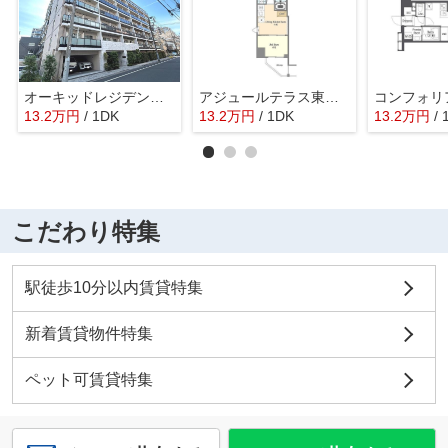
オーキッドレジデンス住吉
アジュールテラス東陽町
13.2
万
円
/ 1DK
13.2
万
円
/ 1DK
13.2
万
円
/ 
こだわり特集
駅徒歩10分以内賃貸特集
新着賃貸物件特集
ペット可賃貸特集