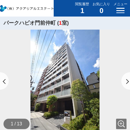
閲覧履歴
お気に入り
メニュー
1
0
パークハビオ門前仲町 (
1
室)
1 / 13