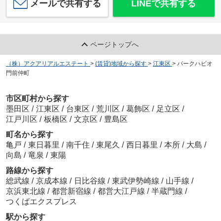
メールで共有する
LINEで共有する
ページトップへ
（株）アクアリアルエステート
>
(賃貸)地域から探す
>
江東区
>
パークハビオ
門前仲町
市区町村から探す
墨田区
/
江東区
/
台東区
/
荒川区
/
葛飾区
/
足立区
/
江戸川区
/
板橋区
/
文京区
/
豊島区
町名から探す
亀戸
/
東日暮里
/
南千住
/
東尾久
/
西日暮里
/
本所
/
大島
/
向島
/
竜泉
/
東陽
路線から探す
総武線
/
京成本線
/
日比谷線
/
東武伊勢崎線
/
山手線
/
京浜東北線
/
都営新宿線
/
都営大江戸線
/
半蔵門線
/
つくばエクスプレス
駅から探す