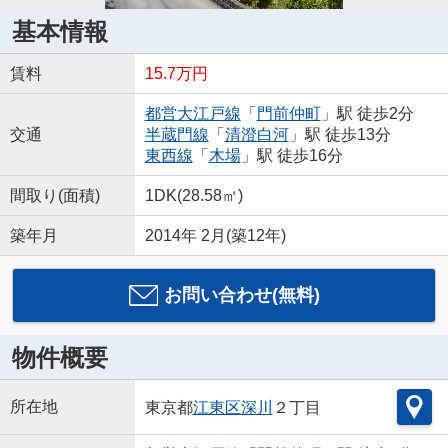
基本情報
賃料
15.7万円
都営大江戸線
「
門前仲町
」駅 徒歩2分
交通
半蔵門線
「
清澄白河
」駅 徒歩13分
東西線
「
木場
」駅 徒歩16分
間取り(面積)
1DK(28.58㎡)
築年月
2014年 2月(築12年)
お問い合わせ(無料)
物件概要
所在地
東京都
江東区
深川
２丁目