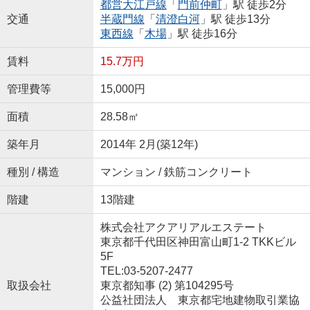
都営大江戸線
「
門前仲町
」駅 徒歩2分
交通
半蔵門線
「
清澄白河
」駅 徒歩13分
東西線
「
木場
」駅 徒歩16分
賃料
15.7万円
管理費等
15,000円
面積
28.58㎡
築年月
2014年 2月(築12年)
種別 / 構造
マンション / 鉄筋コンクリート
階建
13階建
株式会社アクアリアルエステート
東京都千代田区神田富山町1-2 TKKビル
5F
TEL:03-5207-2477
取扱会社
東京都知事 (2) 第104295号
公益社団法人 東京都宅地建物取引業協