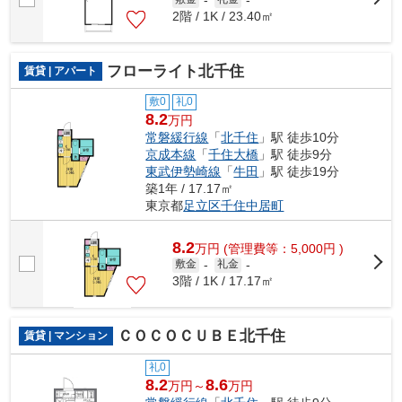
2階 / 1K / 23.40㎡
フローライト北千住
賃貸 | アパート
敷0
礼0
8.2
万円
常磐緩行線
「
北千住
」駅 徒歩10分
京成本線
「
千住大橋
」駅 徒歩9分
東武伊勢崎線
「
牛田
」駅 徒歩19分
築1年 / 17.17㎡
東京都
足立区
千住中居町
8.2
万
円
(管理費等：5,000円 )
敷金
-
礼金
-
3階 / 1K / 17.17㎡
ＣＯＣＯＣＵＢＥ北千住
賃貸 | マンション
礼0
8.2
8.6
万円～
万円