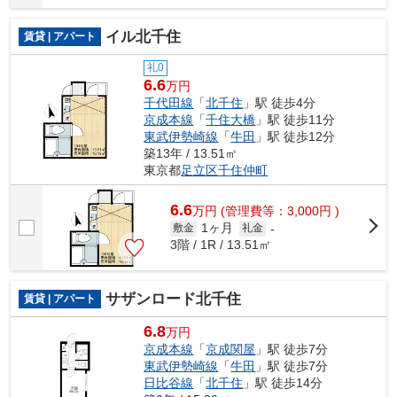
イル北千住
賃貸 | アパート
礼0
6.6
万円
千代田線
「
北千住
」駅 徒歩4分
京成本線
「
千住大橋
」駅 徒歩11分
東武伊勢崎線
「
牛田
」駅 徒歩12分
築13年 / 13.51㎡
東京都
足立区
千住仲町
6.6
万
円
(管理費等：3,000円 )
1ヶ月
敷金
礼金
-
3階 / 1R / 13.51㎡
サザンロード北千住
賃貸 | アパート
6.8
万円
京成本線
「
京成関屋
」駅 徒歩7分
東武伊勢崎線
「
牛田
」駅 徒歩7分
日比谷線
「
北千住
」駅 徒歩14分