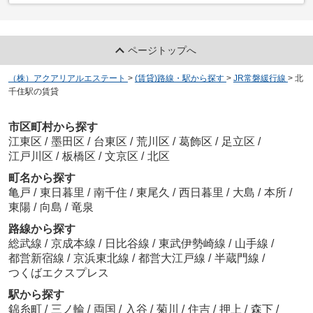
ページトップへ
（株）アクアリアルエステート
>
(賃貸)路線・駅から探す
>
JR常磐緩行線
>
北
千住駅の賃貸
市区町村から探す
江東区
/
墨田区
/
台東区
/
荒川区
/
葛飾区
/
足立区
/
江戸川区
/
板橋区
/
文京区
/
北区
町名から探す
亀戸
/
東日暮里
/
南千住
/
東尾久
/
西日暮里
/
大島
/
本所
/
東陽
/
向島
/
竜泉
路線から探す
総武線
/
京成本線
/
日比谷線
/
東武伊勢崎線
/
山手線
/
都営新宿線
/
京浜東北線
/
都営大江戸線
/
半蔵門線
/
つくばエクスプレス
駅から探す
錦糸町
/
三ノ輪
/
両国
/
入谷
/
菊川
/
住吉
/
押上
/
森下
/