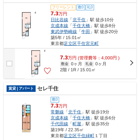
フリーレント
敷0
礼0
7.3
万円
日比谷線
「
北千住
」駅 徒歩10分
京成本線
「
千住大橋
」駅 徒歩8分
東武伊勢崎線
「
牛田
」駅 徒歩20分
築5年 / 15.01㎡
東京都
足立区
千住宮元町
7.3
万
円
(管理費等：4,000円 )
0ヶ月
0ヶ月
敷金
礼金
2階 / 1R / 15.01㎡
セレ千住
賃貸 | アパート
敷0
7.3
万円
常磐線
「
北千住
」駅 徒歩19分
京成本線
「
千住大橋
」駅 徒歩6分
千代田線
「
町屋
」駅 徒歩35分
築19年 / 22.35㎡
東京都
足立区
千住緑町
１丁目