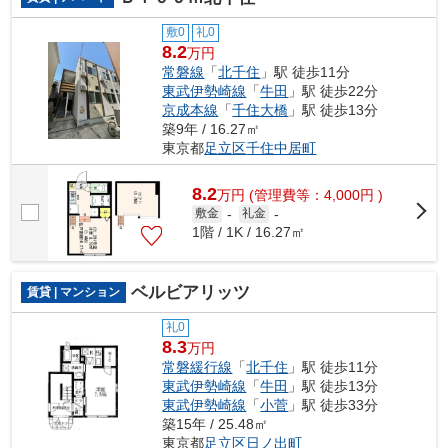
敷0
礼0
8.2
万円
常磐線
「
北千住
」駅 徒歩11分
東武伊勢崎線
「
牛田
」駅 徒歩22分
京成本線
「
千住大橋
」駅 徒歩13分
築9年 / 16.27㎡
東京都
足立区
千住中居町
8.2
万
円
(管理費等：4,000円 )
敷金
-
礼金
-
1階 / 1K / 16.27㎡
ベルビアリッツ
賃貸 | マンション
礼0
8.3
万円
常磐緩行線
「
北千住
」駅 徒歩11分
東武伊勢崎線
「
牛田
」駅 徒歩13分
東武伊勢崎線
「
小菅
」駅 徒歩33分
築15年 / 25.48㎡
東京都
足立区
日ノ出町