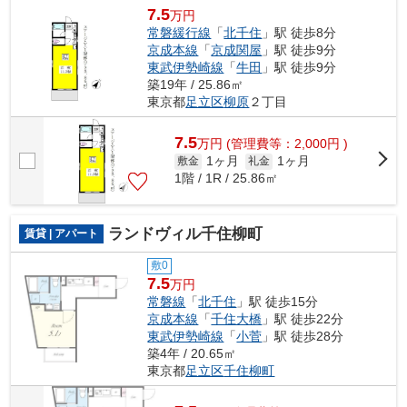
7.5
万円
常磐緩行線
「
北千住
」駅 徒歩8分
京成本線
「
京成関屋
」駅 徒歩9分
東武伊勢崎線
「
牛田
」駅 徒歩9分
築19年 / 25.86㎡
東京都
足立区
柳原
２丁目
7.5
万
円
(管理費等：2,000円 )
1ヶ月
1ヶ月
敷金
礼金
1階 / 1R / 25.86㎡
ランドヴィル千住柳町
賃貸 | アパート
敷0
7.5
万円
常磐線
「
北千住
」駅 徒歩15分
京成本線
「
千住大橋
」駅 徒歩22分
東武伊勢崎線
「
小菅
」駅 徒歩28分
築4年 / 20.65㎡
東京都
足立区
千住柳町