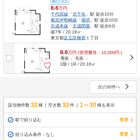
敷0
礼0
8.6
万円
千代田線
「
北千住
」駅 徒歩10分
東武伊勢崎線
「
堀切
」駅 徒歩10分
京成本線
「
京成関屋
」駅 徒歩6分
築7年 / 20.18㎡
東京都
足立区
柳原
１丁目
8.6
万
円
(管理費等：10,000円 )
敷金
-
礼金
-
1階 / 1R / 20.18㎡
次の30件へ
32
33
1～30
該当物件数
棟
空き数
件
棟を表示
駅で絞り込む
変更
変更
絞り込み条件：
なし