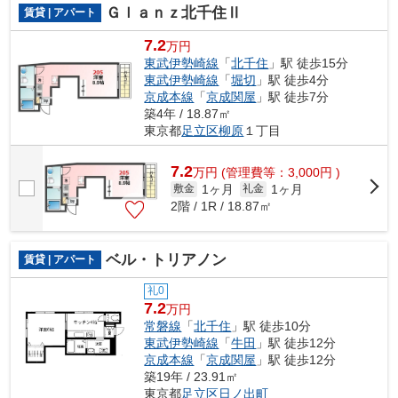
Ｇｌａｎｚ北千住Ⅱ
賃貸 | アパート
7.2
万円
東武伊勢崎線
「
北千住
」駅 徒歩15分
東武伊勢崎線
「
堀切
」駅 徒歩4分
京成本線
「
京成関屋
」駅 徒歩7分
築4年 / 18.87㎡
東京都
足立区
柳原
１丁目
7.2
万
円
(管理費等：3,000円 )
1ヶ月
1ヶ月
敷金
礼金
2階 / 1R / 18.87㎡
ベル・トリアノン
賃貸 | アパート
礼0
7.2
万円
常磐線
「
北千住
」駅 徒歩10分
東武伊勢崎線
「
牛田
」駅 徒歩12分
京成本線
「
京成関屋
」駅 徒歩12分
築19年 / 23.91㎡
東京都
足立区
日ノ出町