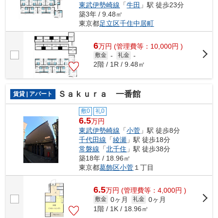
東武伊勢崎線
「
牛田
」駅 徒歩23分
築3年 / 9.48㎡
東京都
足立区
千住中居町
6
万
円
(管理費等：10,000円 )
敷金
-
礼金
-
2階 / 1R / 9.48㎡
Ｓａｋｕｒａ 一番館
賃貸 | アパート
敷0
礼0
6.5
万円
東武伊勢崎線
「
小菅
」駅 徒歩8分
千代田線
「
綾瀬
」駅 徒歩18分
常磐線
「
北千住
」駅 徒歩38分
築18年 / 18.96㎡
東京都
葛飾区
小菅
１丁目
6.5
万
円
(管理費等：4,000円 )
0ヶ月
0ヶ月
敷金
礼金
1階 / 1K / 18.96㎡