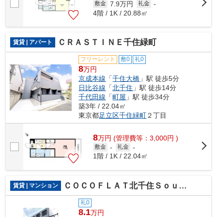
7.9万円
敷金
礼金
-
4階 / 1K / 20.88㎡
ＣＲＡＳＴＩＮＥ千住緑町
賃貸 | アパート
フリーレント
敷0
礼0
8
万円
京成本線
「
千住大橋
」駅 徒歩5分
日比谷線
「
北千住
」駅 徒歩14分
千代田線
「
町屋
」駅 徒歩34分
築3年 / 22.04㎡
東京都
足立区
千住緑町
２丁目
8
万
円
(管理費等：3,000円 )
敷金
-
礼金
-
1階 / 1K / 22.04㎡
ＣＯＣＯＦＬＡＴ北千住Ｓｏｕｔｈ
賃貸 | マンション
礼0
8.1
万円