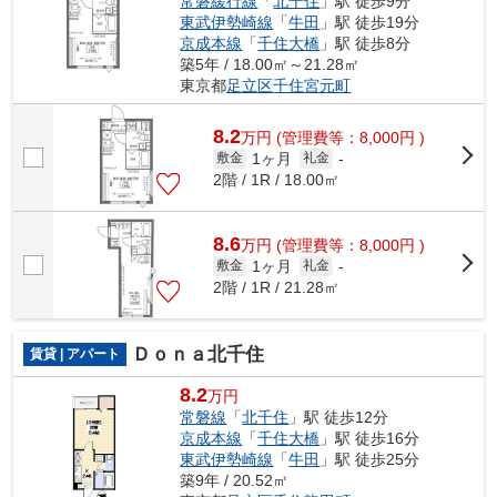
常磐緩行線
「
北千住
」駅 徒歩9分
東武伊勢崎線
「
牛田
」駅 徒歩19分
京成本線
「
千住大橋
」駅 徒歩8分
築5年 / 18.00㎡～21.28㎡
東京都
足立区
千住宮元町
8.2
万
円
(管理費等：8,000円 )
1ヶ月
敷金
礼金
-
2階 / 1R / 18.00㎡
8.6
万
円
(管理費等：8,000円 )
1ヶ月
敷金
礼金
-
2階 / 1R / 21.28㎡
Ｄｏｎａ北千住
賃貸 | アパート
8.2
万円
常磐線
「
北千住
」駅 徒歩12分
京成本線
「
千住大橋
」駅 徒歩16分
東武伊勢崎線
「
牛田
」駅 徒歩25分
築9年 / 20.52㎡