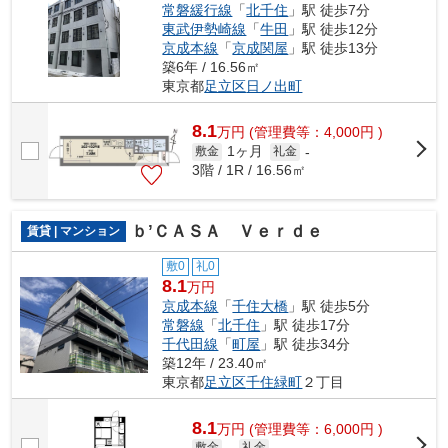
常磐緩行線
「
北千住
」駅 徒歩7分
東武伊勢崎線
「
牛田
」駅 徒歩12分
京成本線
「
京成関屋
」駅 徒歩13分
築6年 / 16.56㎡
東京都
足立区
日ノ出町
8.1
万
円
(管理費等：4,000円 )
1ヶ月
敷金
礼金
-
3階 / 1R / 16.56㎡
ｂ’ＣＡＳＡ Ｖｅｒｄｅ
賃貸 | マンション
敷0
礼0
8.1
万円
京成本線
「
千住大橋
」駅 徒歩5分
常磐線
「
北千住
」駅 徒歩17分
千代田線
「
町屋
」駅 徒歩34分
築12年 / 23.40㎡
東京都
足立区
千住緑町
２丁目
8.1
万
円
(管理費等：6,000円 )
敷金
-
礼金
-