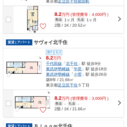
東京都
足立区
千住龍田町
8.2
万
円
(管理費等：4,000円 )
1ヶ月
1ヶ月
敷金
礼金
2階 / 1K / 20.52㎡
サヴォイ北千住
賃貸 | アパート
敷0
礼0
8.2
万円
千代田線
「
北千住
」駅 徒歩9分
東武伊勢崎線
「
牛田
」駅 徒歩18分
東武伊勢崎線
「
小菅
」駅 徒歩26分
築8年 / 21.66㎡
東京都
足立区
千住
５丁目
8.2
万
円
(管理費等：3,000円 )
敷金
-
礼金
-
2階 / 1K / 21.66㎡
Ｂｌｏｏｍ北千住
賃貸 | アパート