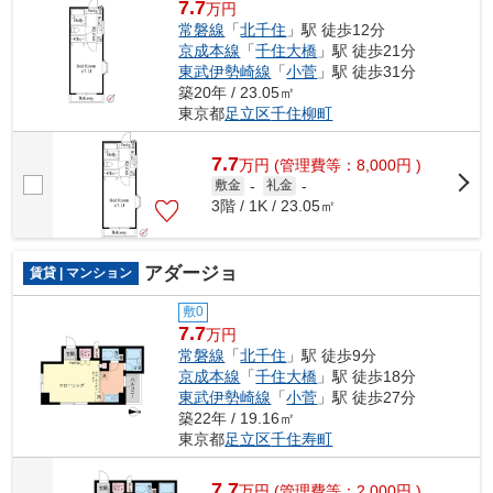
7.7
万円
常磐線
「
北千住
」駅 徒歩12分
京成本線
「
千住大橋
」駅 徒歩21分
東武伊勢崎線
「
小菅
」駅 徒歩31分
築20年 / 23.05㎡
東京都
足立区
千住柳町
7.7
万
円
(管理費等：8,000円 )
敷金
-
礼金
-
3階 / 1K / 23.05㎡
アダージョ
賃貸 | マンション
敷0
7.7
万円
常磐線
「
北千住
」駅 徒歩9分
京成本線
「
千住大橋
」駅 徒歩18分
東武伊勢崎線
「
小菅
」駅 徒歩27分
築22年 / 19.16㎡
東京都
足立区
千住寿町
7.7
万
円
(管理費等：2,000円 )