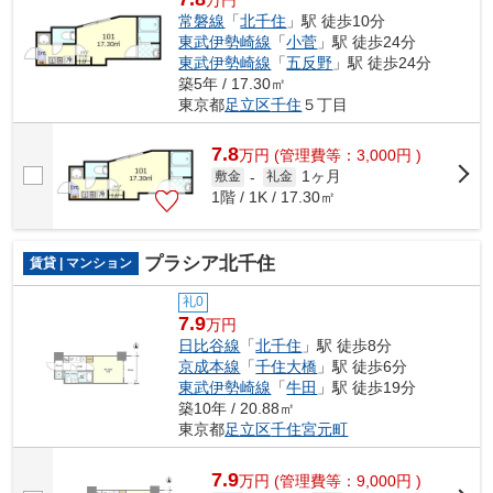
常磐線
「
北千住
」駅 徒歩10分
東武伊勢崎線
「
小菅
」駅 徒歩24分
東武伊勢崎線
「
五反野
」駅 徒歩24分
築5年 / 17.30㎡
東京都
足立区
千住
５丁目
7.8
万
円
(管理費等：3,000円 )
1ヶ月
敷金
-
礼金
1階 / 1K / 17.30㎡
プラシア北千住
賃貸 | マンション
礼0
7.9
万円
日比谷線
「
北千住
」駅 徒歩8分
京成本線
「
千住大橋
」駅 徒歩6分
東武伊勢崎線
「
牛田
」駅 徒歩19分
築10年 / 20.88㎡
東京都
足立区
千住宮元町
7.9
万
円
(管理費等：9,000円 )