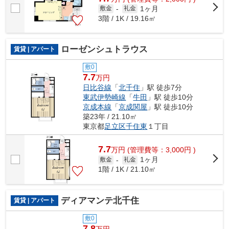
1ヶ月
敷金
-
礼金
3階 / 1K / 19.16㎡
ローゼンシュトラウス
賃貸 | アパート
敷0
7.7
万円
日比谷線
「
北千住
」駅 徒歩7分
東武伊勢崎線
「
牛田
」駅 徒歩10分
京成本線
「
京成関屋
」駅 徒歩10分
築23年 / 21.10㎡
東京都
足立区
千住東
１丁目
7.7
万
円
(管理費等：3,000円 )
1ヶ月
敷金
-
礼金
1階 / 1K / 21.10㎡
ディアマンテ北千住
賃貸 | アパート
敷0
7.8
万円