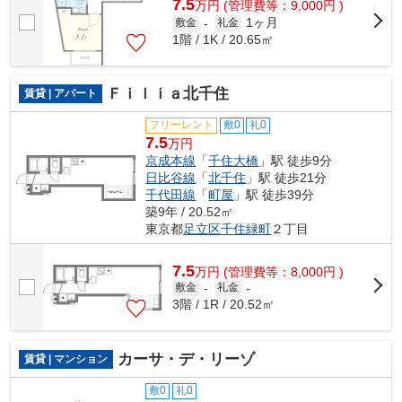
7.5
万
円
(管理費等：9,000円 )
1ヶ月
敷金
-
礼金
1階 / 1K / 20.65㎡
Ｆｉｌｉａ北千住
賃貸 | アパート
フリーレント
敷0
礼0
7.5
万円
京成本線
「
千住大橋
」駅 徒歩9分
日比谷線
「
北千住
」駅 徒歩21分
千代田線
「
町屋
」駅 徒歩39分
築9年 / 20.52㎡
東京都
足立区
千住緑町
２丁目
7.5
万
円
(管理費等：8,000円 )
敷金
-
礼金
-
3階 / 1R / 20.52㎡
カーサ・デ・リーゾ
賃貸 | マンション
敷0
礼0