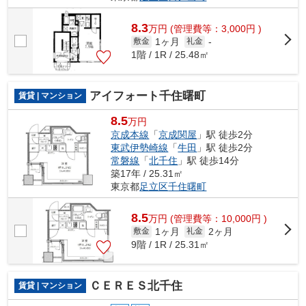
8.3
万
円
(管理費等：3,000円 )
1ヶ月
敷金
礼金
-
1階 / 1R / 25.48㎡
アイフォート千住曙町
賃貸 | マンション
8.5
万円
京成本線
「
京成関屋
」駅 徒歩2分
東武伊勢崎線
「
牛田
」駅 徒歩2分
常磐線
「
北千住
」駅 徒歩14分
築17年 / 25.31㎡
東京都
足立区
千住曙町
8.5
万
円
(管理費等：10,000円 )
1ヶ月
2ヶ月
敷金
礼金
9階 / 1R / 25.31㎡
ＣＥＲＥＳ北千住
賃貸 | マンション