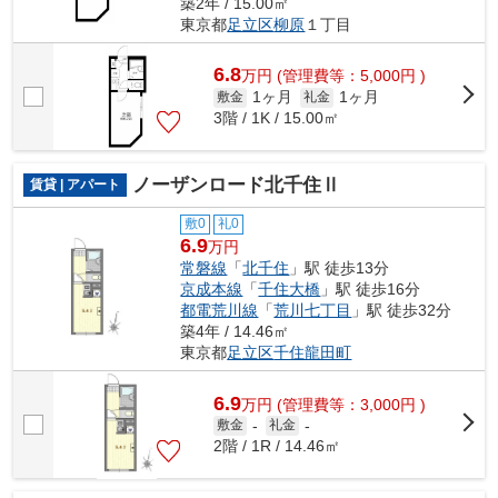
築2年 / 15.00㎡
東京都
足立区
柳原
１丁目
6.8
万
円
(管理費等：5,000円 )
1ヶ月
1ヶ月
敷金
礼金
3階 / 1K / 15.00㎡
ノーザンロード北千住Ⅱ
賃貸 | アパート
敷0
礼0
6.9
万円
常磐線
「
北千住
」駅 徒歩13分
京成本線
「
千住大橋
」駅 徒歩16分
都電荒川線
「
荒川七丁目
」駅 徒歩32分
築4年 / 14.46㎡
東京都
足立区
千住龍田町
6.9
万
円
(管理費等：3,000円 )
敷金
-
礼金
-
2階 / 1R / 14.46㎡