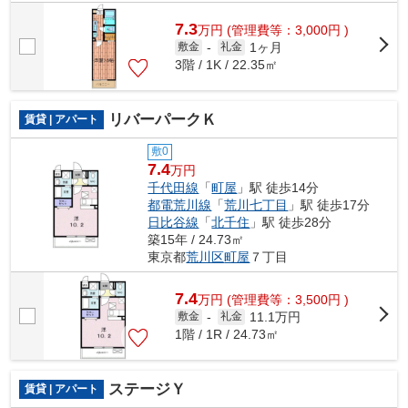
7.3
万
円
(管理費等：3,000円 )
1ヶ月
敷金
-
礼金
3階 / 1K / 22.35㎡
リバーパークＫ
賃貸 | アパート
敷0
7.4
万円
千代田線
「
町屋
」駅 徒歩14分
都電荒川線
「
荒川七丁目
」駅 徒歩17分
日比谷線
「
北千住
」駅 徒歩28分
築15年 / 24.73㎡
東京都
荒川区
町屋
７丁目
7.4
万
円
(管理費等：3,500円 )
11.1万円
敷金
-
礼金
1階 / 1R / 24.73㎡
ステージＹ
賃貸 | アパート