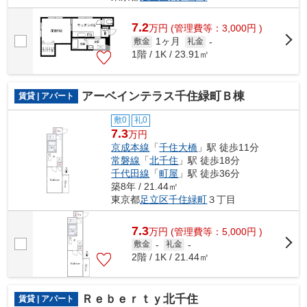
7.2
万
円
(管理費等：3,000円 )
1ヶ月
敷金
礼金
-
1階 / 1K / 23.91㎡
アーベインテラス千住緑町Ｂ棟
賃貸 | アパート
敷0
礼0
7.3
万円
京成本線
「
千住大橋
」駅 徒歩11分
常磐線
「
北千住
」駅 徒歩18分
千代田線
「
町屋
」駅 徒歩36分
築8年 / 21.44㎡
東京都
足立区
千住緑町
３丁目
7.3
万
円
(管理費等：5,000円 )
敷金
-
礼金
-
2階 / 1K / 21.44㎡
Ｒｅｂｅｒｔｙ北千住
賃貸 | アパート