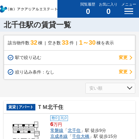
閲覧履歴
お気に入り
メニュー
0
0
北千住駅の賃貸一覧
32
33
1～30
該当物件数
棟
空き数
件
棟を表示
駅で絞り込む
変更
変更
絞り込み条件：
なし
ＴＭ北千住
賃貸 | アパート
敷0
礼0
6
万円
常磐線
「
北千住
」駅 徒歩9分
京成本線
「
千住大橋
」駅 徒歩15分