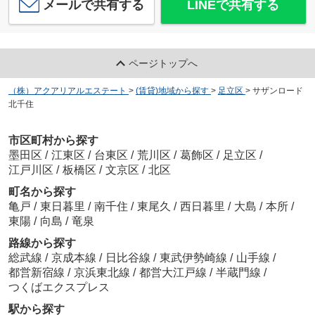
メールで共有する
LINEで共有する
ページトップへ
（株）アクアリアルエステート
>
(賃貸)地域から探す
>
足立区
>
サザンロード
北千住
市区町村から探す
墨田区
/
江東区
/
台東区
/
荒川区
/
葛飾区
/
足立区
/
江戸川区
/
板橋区
/
文京区
/
北区
町名から探す
亀戸
/
東日暮里
/
南千住
/
東尾久
/
西日暮里
/
大島
/
本所
/
東陽
/
向島
/
竜泉
路線から探す
総武線
/
京成本線
/
日比谷線
/
東武伊勢崎線
/
山手線
/
都営新宿線
/
京浜東北線
/
都営大江戸線
/
半蔵門線
/
つくばエクスプレス
駅から探す