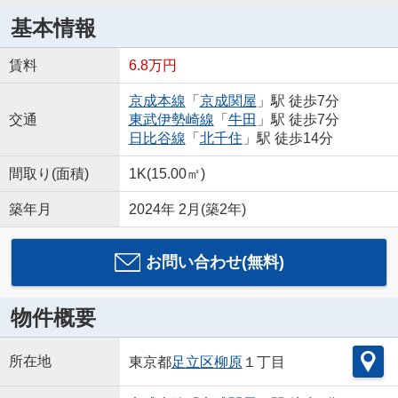
基本情報
賃料
6.8万円
京成本線
「
京成関屋
」駅 徒歩7分
交通
東武伊勢崎線
「
牛田
」駅 徒歩7分
日比谷線
「
北千住
」駅 徒歩14分
間取り(面積)
1K(15.00㎡)
築年月
2024年 2月(築2年)
お問い合わせ(無料)
物件概要
所在地
東京都
足立区
柳原
１丁目