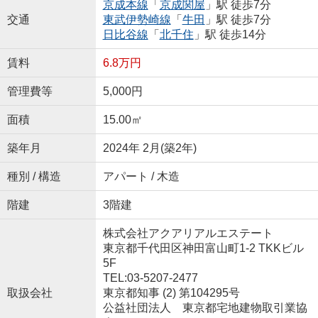
京成本線
「
京成関屋
」駅 徒歩7分
交通
東武伊勢崎線
「
牛田
」駅 徒歩7分
日比谷線
「
北千住
」駅 徒歩14分
賃料
6.8万円
管理費等
5,000円
面積
15.00㎡
築年月
2024年 2月(築2年)
種別 / 構造
アパート / 木造
階建
3階建
株式会社アクアリアルエステート
東京都千代田区神田富山町1-2 TKKビル
5F
TEL:03-5207-2477
取扱会社
東京都知事 (2) 第104295号
公益社団法人 東京都宅地建物取引業協