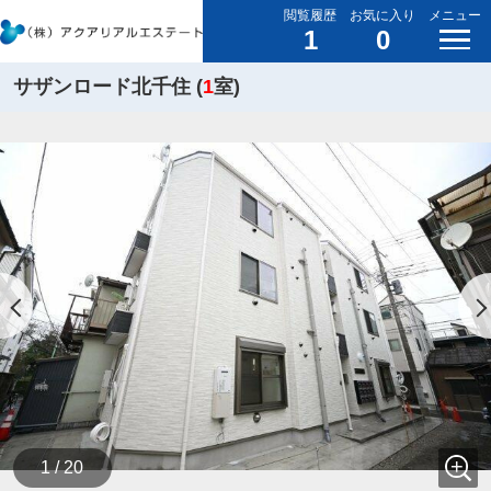
閲覧履歴
お気に入り
メニュー
1
0
サザンロード北千住 (
1
室)
1 / 20