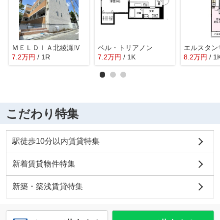
ＭＥＬＤＩＡ北綾瀬Ⅳ
ベル・トリアノン
エルスタン
7.2
万
円
/ 1R
7.2
万
円
/ 1K
8.2
万
円
/ 1
こだわり特集
駅徒歩10分以内賃貸特集
新着賃貸物件特集
新築・築浅賃貸特集