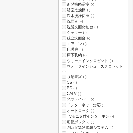
追焚機能浴室
(-)
浴室乾燥機
(-)
温水洗浄便座
(-)
洗面台
(-)
洗髪洗面化粧台
(-)
シャワー
(-)
独立洗面台
(-)
エアコン
(-)
床暖房
(-)
床下収納
(-)
ウォークインクロゼット
(-)
ウォークインシューズクロゼット
(-)
収納豊富
(-)
CS
(-)
BS
(-)
CATV
(-)
光ファイバー
(-)
インターネット対応
(-)
オートロック
(-)
TVモニタ付インターホン
(-)
宅配ボックス
(-)
24時間緊急通報システム
(-)