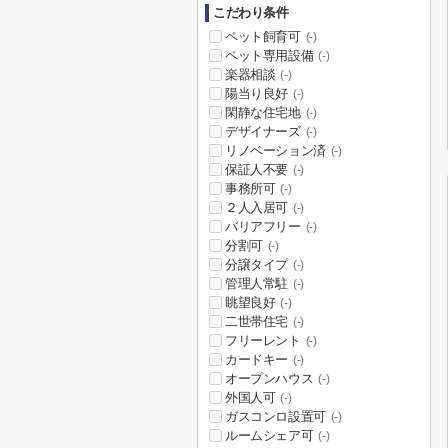
こだわり条件
ペット飼育可
(-)
ペット専用設備
(-)
楽器相談
(-)
陽当り良好
(-)
閑静な住宅地
(-)
デザイナーズ
(-)
リノベーション済
(-)
保証人不要
(-)
事務所可
(-)
２人入居可
(-)
バリアフリー
(-)
分割可
(-)
分譲タイプ
(-)
管理人常駐
(-)
眺望良好
(-)
二世帯住宅
(-)
フリーレント
(-)
カードキー
(-)
オープンハウス
(-)
外国人可
(-)
ガスコンロ設置可
(-)
ルームシェア可
(-)