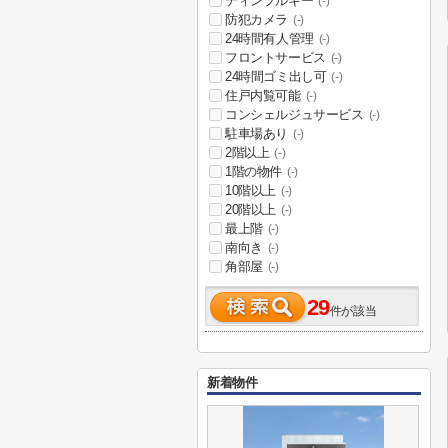
ディンプルキー
(-)
防犯カメラ
(-)
24時間有人管理
(-)
フロントサービス
(-)
24時間ゴミ出し可
(-)
住戸内覧可能
(-)
コンシェルジュサービス
(-)
駐車場あり
(-)
2階以上
(-)
1階の物件
(-)
10階以上
(-)
20階以上
(-)
最上階
(-)
南向き
(-)
角部屋
(-)
29
件が該当
新着物件