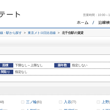
営業時間：
10:00～1
路線・駅から探す
>
東京メトロ日比谷線
>
北千住駅の賃貸
面積
下限なし～上限なし
築年数
指定しない
間取り
指定なし
三ノ輪
入谷
上野
(48)
(81)
(77)