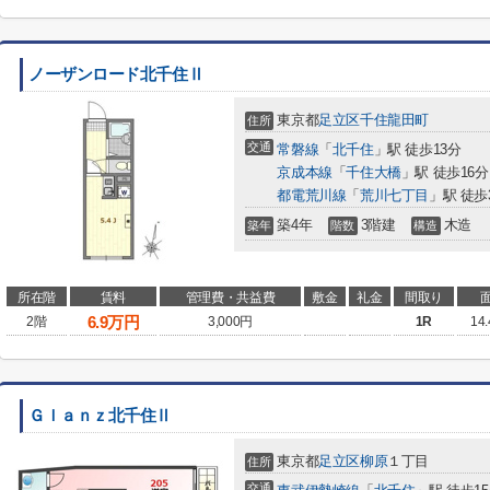
ノーザンロード北千住Ⅱ
東京都
足立区
千住龍田町
住所
交通
常磐線
「
北千住
」駅 徒歩13分
京成本線
「
千住大橋
」駅 徒歩16分
都電荒川線
「
荒川七丁目
」駅 徒歩
築4年
3階建
木造
築年
階数
構造
所在階
賃料
管理費・共益費
敷金
礼金
間取り
6.9
万円
2階
3,000円
1R
14
Ｇｌａｎｚ北千住Ⅱ
東京都
足立区
柳原
１丁目
住所
交通