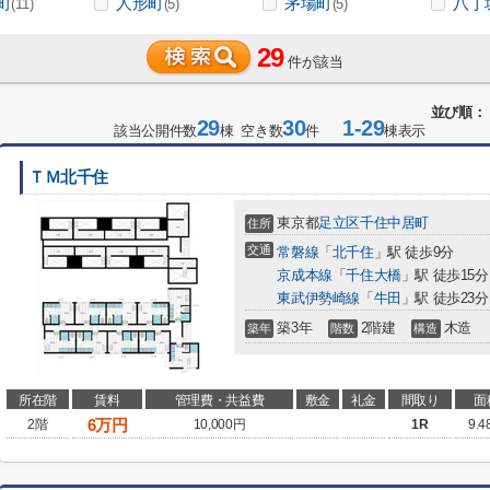
町
人形町
茅場町
八丁
(11)
(5)
(5)
29
件が該当
並び順：
29
30
1-29
該当公開件数
棟 空き数
件
棟表示
ＴＭ北千住
東京都
足立区
千住中居町
住所
交通
常磐線
「
北千住
」駅 徒歩9分
京成本線
「
千住大橋
」駅 徒歩15分
東武伊勢崎線
「
牛田
」駅 徒歩23分
築3年
2階建
木造
築年
階数
構造
所在階
賃料
管理費・共益費
敷金
礼金
間取り
面
6
万円
2階
10,000円
1R
9.