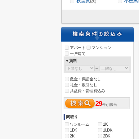
秋葉原
小伝馬
(26)
アパート
マンション
一戸建て
▼賃料
～
敷金・保証金なし
礼金・敷引なし
共益費・管理費込み
29
件が該当
間取り
ワンルーム
1K
1DK
1LDK
2K
2DK