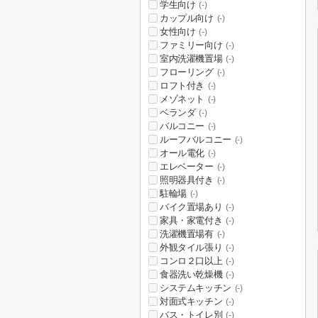
学生向け
(-)
カップル向け
(-)
女性向け
(-)
ファミリー向け
(-)
室内洗濯機置場
(-)
フローリング
(-)
ロフト付き
(-)
メゾネット
(-)
ベランダ
(-)
バルコニー
(-)
ルーフバルコニー
(-)
オール電化
(-)
エレベーター
(-)
照明器具付き
(-)
駐輪場
(-)
バイク置場あり
(-)
家具・家電付き
(-)
洗濯機置場有
(-)
外観タイル張り
(-)
コンロ２口以上
(-)
食器洗い乾燥機
(-)
システムキッチン
(-)
対面式キッチン
(-)
バス・トイレ別
(-)