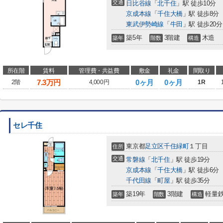
交通
日比谷線
「
北千住
」駅 徒歩10分
京成本線
「
千住大橋
」駅 徒歩8分
東武伊勢崎線
「
牛田
」駅 徒歩20分
築5年
3階建
木造
築年
階数
構造
所在階
賃料
管理費・共益費
敷金
礼金
間取り
7.3
万円
0ヶ月
0ヶ月
2階
4,000円
1R
セレ千住
東京都
足立区
千住緑町
１丁目
住所
交通
常磐線
「
北千住
」駅 徒歩19分
京成本線
「
千住大橋
」駅 徒歩6分
千代田線
「
町屋
」駅 徒歩35分
築19年
3階建
軽量
築年
階数
構造