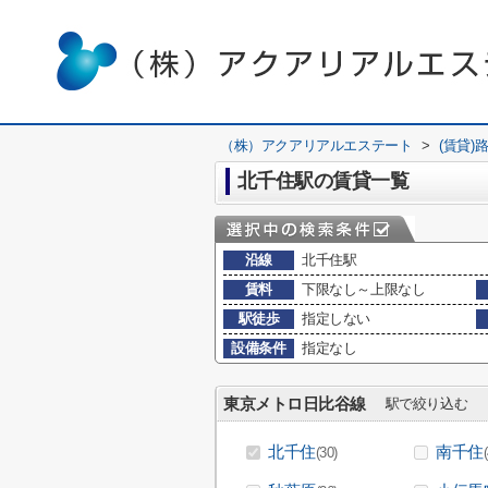
（株）アクアリアルエステート
>
(賃貸)
北千住駅の賃貸一覧
沿線
北千住駅
賃料
下限なし～上限なし
駅徒歩
指定しない
設備条件
指定なし
東京メトロ日比谷線
駅で絞り込む
北千住
南千住
(30)