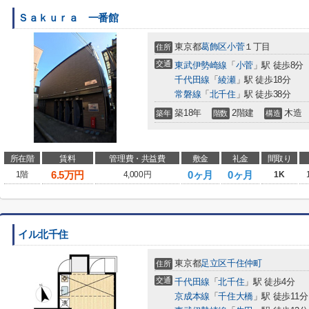
Ｓａｋｕｒａ 一番館
東京都
葛飾区
小菅
１丁目
住所
交通
東武伊勢崎線
「
小菅
」駅 徒歩8分
千代田線
「
綾瀬
」駅 徒歩18分
常磐線
「
北千住
」駅 徒歩38分
築18年
2階建
木造
築年
階数
構造
所在階
賃料
管理費・共益費
敷金
礼金
間取り
6.5
万円
0ヶ月
0ヶ月
1階
4,000円
1K
イル北千住
東京都
足立区
千住仲町
住所
交通
千代田線
「
北千住
」駅 徒歩4分
京成本線
「
千住大橋
」駅 徒歩11分