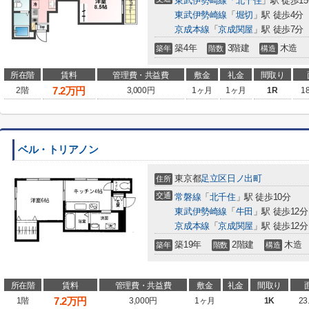
東武伊勢崎線
「
北千住
」駅 徒歩1
東武伊勢崎線
「
堀切
」駅 徒歩4分
京成本線
「
京成関屋
」駅 徒歩7分
築4年
3階建
木造
築年
階数
構造
所在階
賃料
管理費・共益費
敷金
礼金
間取り
7.2
万円
2階
3,000円
1ヶ月
1ヶ月
1R
1
ベル・トリアノン
東京都
足立区
日ノ出町
住所
交通
常磐線
「
北千住
」駅 徒歩10分
東武伊勢崎線
「
牛田
」駅 徒歩12分
京成本線
「
京成関屋
」駅 徒歩12分
築19年
2階建
木造
築年
階数
構造
所在階
賃料
管理費・共益費
敷金
礼金
間取り
7.2
万円
1階
3,000円
1ヶ月
1K
23