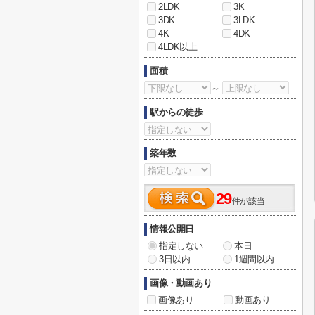
2LDK
3K
3DK
3LDK
4K
4DK
4LDK以上
面積
～
駅からの徒歩
築年数
29
件が該当
情報公開日
指定しない
本日
3日以内
1週間以内
画像・動画あり
画像あり
動画あり