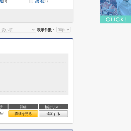
堀
築地
(3)
(1)
表示件数：
積
詳細
検討リスト
48㎡
詳細を見る
追加する