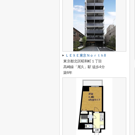
ＬＥＸＥ東京ＮｏｒｔｈII
東京都北区昭和町１丁目
高崎線「尾久」駅 徒歩4分
築6年