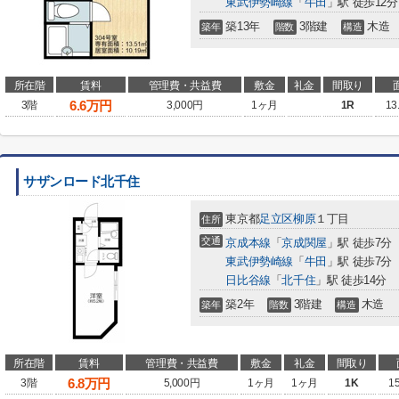
東武伊勢崎線
「
牛田
」駅 徒歩12分
築13年
3階建
木造
築年
階数
構造
所在階
賃料
管理費・共益費
敷金
礼金
間取り
6.6
万円
3階
3,000円
1ヶ月
1R
13
サザンロード北千住
東京都
足立区
柳原
１丁目
住所
交通
京成本線
「
京成関屋
」駅 徒歩7分
東武伊勢崎線
「
牛田
」駅 徒歩7分
日比谷線
「
北千住
」駅 徒歩14分
築2年
3階建
木造
築年
階数
構造
所在階
賃料
管理費・共益費
敷金
礼金
間取り
6.8
万円
3階
5,000円
1ヶ月
1ヶ月
1K
1