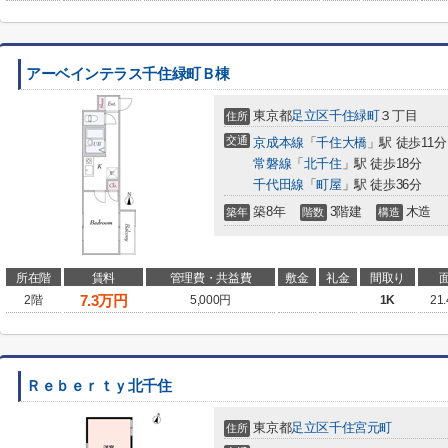
アーベインテラス千住緑町Ｂ棟
東京都
足立区
千住緑町
３丁目
住所
交通
京成本線
「
千住大橋
」駅 徒歩11分
常磐線
「
北千住
」駅 徒歩18分
千代田線
「
町屋
」駅 徒歩36分
築8年
3階建
木造
築年
階数
構造
所在階
賃料
管理費・共益費
敷金
礼金
間取り
7.3
万円
2階
5,000円
1K
21
Ｒｅｂｅｒｔｙ北千住
東京都
足立区
千住宮元町
住所